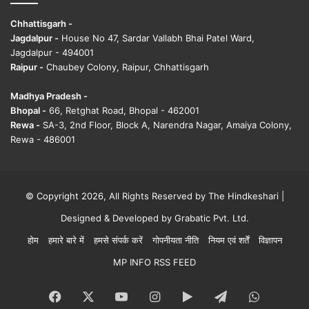
Chhattisgarh -
Jagdalpur -
House No 47, Sardar Vallabh Bhai Patel Ward,
Jagdalpur - 494001
Raipur -
Chaubey Colony, Raipur, Chhattisgarh
Madhya Pradesh -
Bhopal -
66, Retghat Road, Bhopal - 462001
Rewa -
SA-3, 2nd Floor, Block A, Narendra Nagar, Amaiya Colony,
Rewa - 486001
© Copyright 2026, All Rights Reserved by The Hindkeshari |
Designed & Developed by
Grabatic Pvt. Ltd.
होम
हमारे बारे में
हमसे संपर्क करें
गोपनीयता नीति
नियम एवं शर्तें
विज्ञापन
MP INFO RSS FEED
Facebook
X
YouTube
Instagram
Google
Telegram
WhatsA