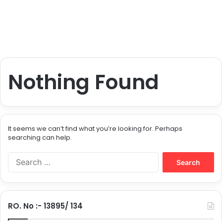
Nothing Found
It seems we can’t find what you’re looking for. Perhaps
searching can help.
S
e
a
r
c
RO. No :- 13895/ 134
h
f