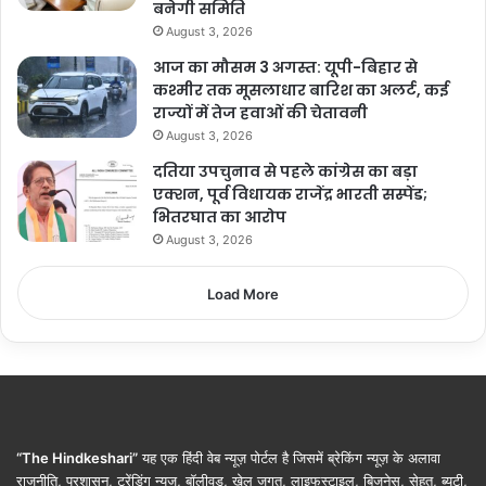
बनेगी समिति
August 3, 2026
आज का मौसम 3 अगस्त: यूपी-बिहार से
कश्मीर तक मूसलाधार बारिश का अलर्ट, कई
राज्यों में तेज हवाओं की चेतावनी
August 3, 2026
दतिया उपचुनाव से पहले कांग्रेस का बड़ा
एक्शन, पूर्व विधायक राजेंद्र भारती सस्पेंड;
भितरघात का आरोप
August 3, 2026
Load More
“The Hindkeshari”
यह एक हिंदी वेब न्यूज़ पोर्टल है जिसमें ब्रेकिंग न्यूज़ के अलावा
राजनीति, प्रशासन, ट्रेंडिंग न्यूज, बॉलीवुड, खेल जगत, लाइफस्टाइल, बिजनेस, सेहत, ब्यूटी,