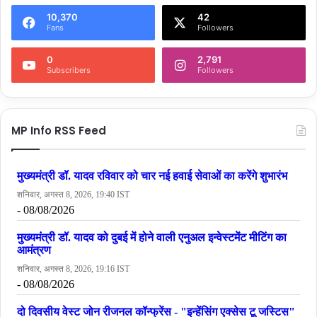
10,370
42
Fans
Followers
0
2,791
Subscribers
Followers
MP Info RSS Feed