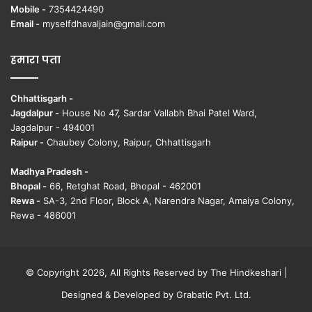
Mobile -
7354424490
Email -
myselfdhavaljain@gmail.com
हमारा पता
Chhattisgarh -
Jagdalpur -
House No 47, Sardar Vallabh Bhai Patel Ward,
Jagdalpur - 494001
Raipur -
Chaubey Colony, Raipur, Chhattisgarh
Madhya Pradesh -
Bhopal -
66, Retghat Road, Bhopal - 462001
Rewa -
SA-3, 2nd Floor, Block A, Narendra Nagar, Amaiya Colony,
Rewa - 486001
© Copyright 2026, All Rights Reserved by The Hindkeshari |
Designed & Developed by
Grabatic Pvt. Ltd.