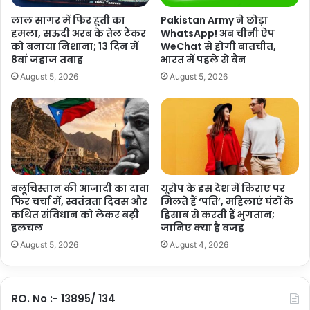
ब
A
लाल सागर में फिर हूती का
Pakistan Army ने छोड़ा
ब्लै
छा
हमला, सऊदी अरब के तेल टैंकर
WhatsApp! अब चीनी ऐप
शेयर करें :-
क
त्रों
को बनाया निशाना; 13 दिन में
WeChat से होगी बातचीत,
मै
की
More
8वां जहाज तबाह
भारत में पहले से बैन
न
उ
August 5, 2026
August 5, 2026
ने
त्त
की
र
मां
पु
ग
स्ति
का
गा
य
ब
बलूचिस्तान की आजादी का दावा
यूरोप के इस देश में किराए पर
फिर चर्चा में, स्वतंत्रता दिवस और
मिलते हैं ‘पति’, महिलाएं घंटों के
कथित संविधान को लेकर बढ़ी
हिसाब से करती हैं भुगतान;
हलचल
जानिए क्या है वजह
August 5, 2026
August 4, 2026
RO. No :- 13895/ 134