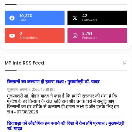
10,370
42
Fans
Followers
0
2,791
Subscribers
Followers
MP Info RSS Feed