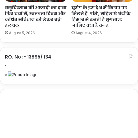
के
ग
बलूचिस्तान की आजादी का दावा
यूरोप के इस देश में किराए पर
लि
ड़े
फिर चर्चा में, स्वतंत्रता दिवस और
मिलते हैं ‘पति’, महिलाएं घंटों के
ए
कथित संविधान को लेकर बढ़ी
हिसाब से करती हैं भुगतान;
मौ
हलचल
जानिए क्या है वजह
इ
स
ज
म
August 5, 2026
August 4, 2026
रा
से
य
क्या
ल
है
RO. No :- 13895/ 134
के
सं
पा
बं
स
ध
क्या
हैं
वि
क
ल्प
?
यह भी पढ़ें :-
इजरायल ने गाजा पर फिर दागी मिसाइलें, सीजफायर को
लेकर बातचीत पर गहराया संशय?