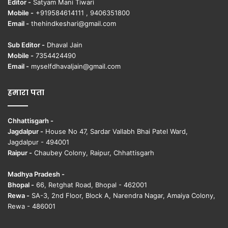
Editor -
Satyam Mani Tiwari
Mobile -
+919584614111 , 9406351800
Email -
thehindkeshari@gmail.com
Sub Editor -
Dhaval Jain
Mobile -
7354424490
Email -
myselfdhavaljain@gmail.com
हमारा पता
Chhattisgarh -
Jagdalpur -
House No 47, Sardar Vallabh Bhai Patel Ward,
Jagdalpur - 494001
Raipur -
Chaubey Colony, Raipur, Chhattisgarh
Madhya Pradesh -
Bhopal -
66, Retghat Road, Bhopal - 462001
Rewa -
SA-3, 2nd Floor, Block A, Narendra Nagar, Amaiya Colony,
Rewa - 486001