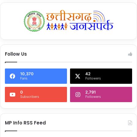
Tags
Heavy rain in Dubai
Follow Us
10,370
42
Fans
Followers
0
2,791
Subscribers
Followers
MP Info RSS Feed