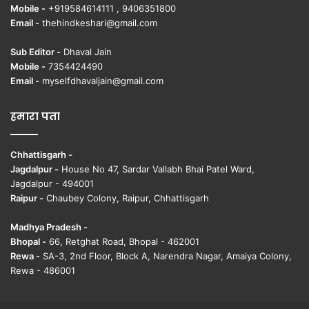
Mobile -
+919584614111 , 9406351800
Email -
thehindkeshari@gmail.com
Sub Editor -
Dhaval Jain
Mobile -
7354424490
Email -
myselfdhavaljain@gmail.com
हमारा पता
Chhattisgarh -
Jagdalpur -
House No 47, Sardar Vallabh Bhai Patel Ward,
Jagdalpur - 494001
Raipur -
Chaubey Colony, Raipur, Chhattisgarh
Madhya Pradesh -
Bhopal -
66, Retghat Road, Bhopal - 462001
Rewa -
SA-3, 2nd Floor, Block A, Narendra Nagar, Amaiya Colony,
Rewa - 486001