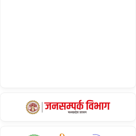
Tags
Astronaut Rakesh Sharma
Gaganyaan
ISRO chief S Somnath