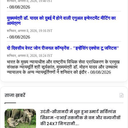
ताजा ख़बरें
उदंती-सीतानदी में शुरू हुआ स्मार्ट सर्विलांस
सिस्टम -एआई तकनीक से वन और वन्यजीवों
की 24X7 निगरानी….