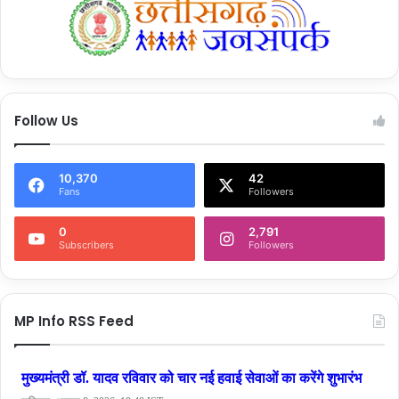
Follow Us
10,370
42
Fans
Followers
0
2,791
Subscribers
Followers
MP Info RSS Feed