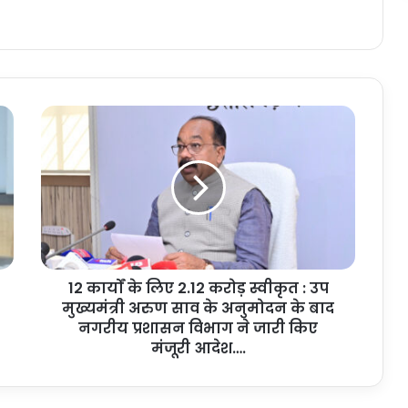
1
2
का
र्यों
के
लि
ए
2
.
12 कार्यों के लिए 2.12 करोड़ स्वीकृत : उप
1
मुख्यमंत्री अरुण साव के अनुमोदन के बाद
2
क
नगरीय प्रशासन विभाग ने जारी किए
रो
मंजूरी आदेश….
ड़
स्वी
कृ