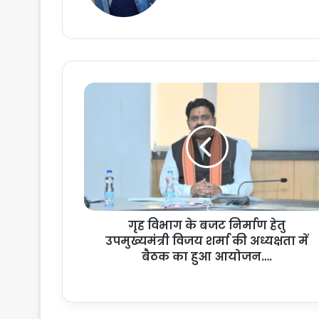
गृ
ह
वि
भा
ग
के
ब
ज
ट
गृह विभाग के बजट निर्माण हेतु
नि
उपमुख्यमंत्री विजय शर्मा की अध्यक्षता में
र्मा
ण
बैठक का हुआ आयोजन….
हे
तु
उ
प