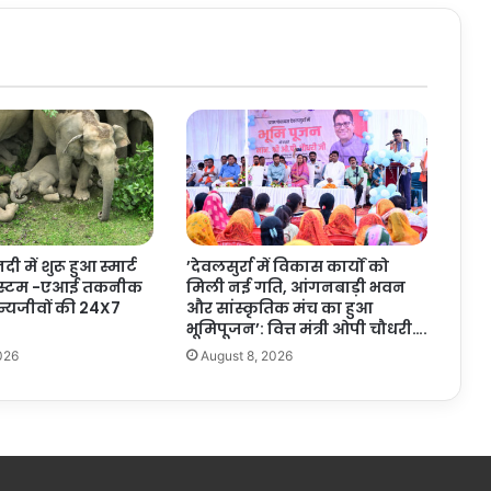
त
:
उ
प
मु
ख्य
मं
त्री
अ
रु
ण
 में शुरू हुआ स्मार्ट
’देवलसुर्रा में विकास कार्यों को
सा
सिस्टम -एआई तकनीक
मिली नई गति, आंगनबाड़ी भवन
व
न्यजीवों की 24X7
और सांस्कृतिक मंच का हुआ
के
भूमिपूजन’: वित्त मंत्री ओपी चौधरी….
अ
026
August 8, 2026
नु
मो
द
न
के
बा