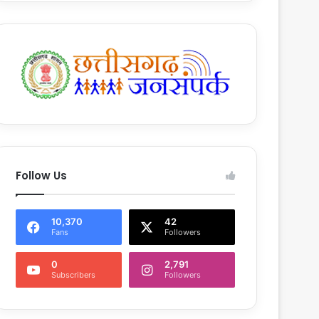
Follow Us
10,370
42
Fans
Followers
0
2,791
Subscribers
Followers