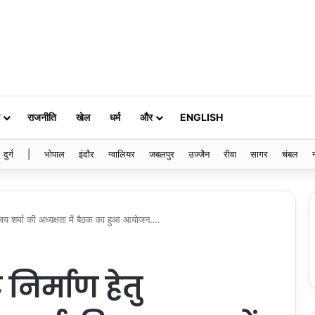
राजनीति
खेल
धर्म
और
ENGLISH
दुर्ग
|
भोपाल
इंदौर
ग्वालियर
जबलपुर
उज्जैन
रीवा
सागर
चंबल
 विजय शर्मा की अध्यक्षता में बैठक का हुआ आयोजन….
निर्माण हेतु