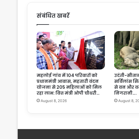
मु
ख्य
संबंधित खबरें
मं
त्री
वि
ज
य
श
र्मा
की
अ
महलोई गांव में 104 परिवारों को
उदंती-सीतानदी
ध्य
प्रधानमंत्री आवास, महतारी वंदन
सर्विलांस 
क्ष
योजना से 205 महिलाओं को मिल
से वन और व
ता
रहा लाभ: वित्त मंत्री ओपी चौधरी…
निगरानी….
में
August 8, 2026
August 8, 2
बै
ठ
क
का
हु
आ