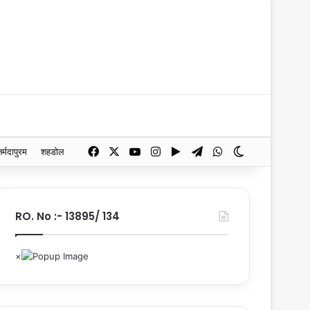
Facebook
X
YouTube
Instagram
Google Play
Telegram
WhatsApp
Switch skin
नर्मदापुरम
शहडोल
RO. No :- 13895/ 134