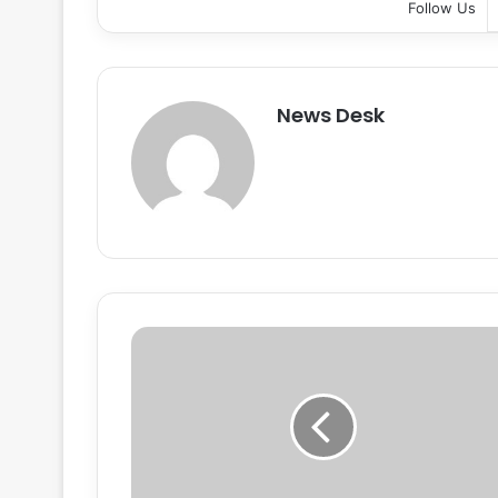
Follow Us
News Desk
दि
ल्ली
-
दे
ह
रा
दू