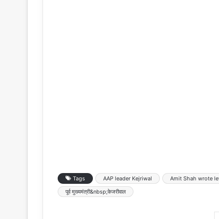
Tags
AAP leader Kejriwal
Amit Shah wrote le
पूर्व मुख्यमंत्री&nbsp;केजरीवाल