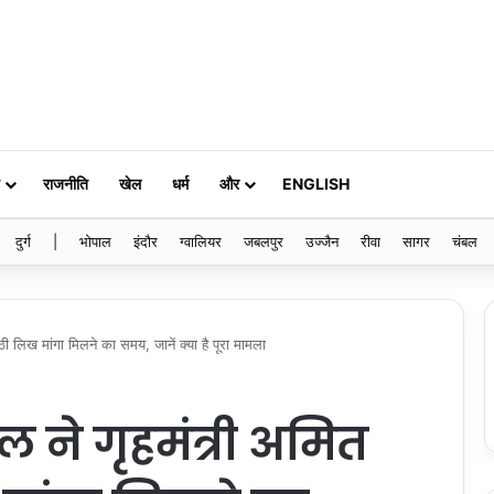
राजनीति
खेल
धर्म
और
ENGLISH
दुर्ग
|
भोपाल
इंदौर
ग्वालियर
जबलपुर
उज्जैन
रीवा
सागर
चंबल
ी लिख मांगा मिलने का समय, जानें क्या है पूरा मामला
 ने गृहमंत्री अमित