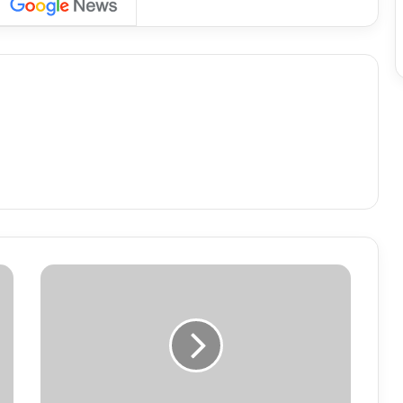
यू
पी
:
सं
भ
ल
में