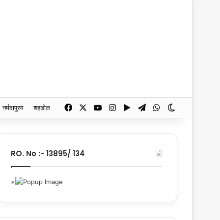
Facebook
X
YouTube
Instagram
Google Play
Telegram
WhatsApp
Switch skin
नर्मदापुरम
शहडोल
RO. No :- 13895/ 134