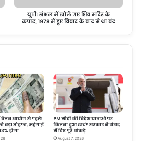
खो
ले
यूपी: संभल में खोले गए शिव मंदिर के
ग
कपाट, 1978 में हुए विवाद के बाद से था बंद
ए
शि
व
मं
दि
र
के
क
पा
ट
,
1
9
7
8
ें वेतन आयोग से पहले
PM मोदी की विदेश यात्राओं पर
में
को बड़ा तोहफा, महंगाई
कितना हुआ खर्च? सरकार ने संसद
हु
 63% होगा
में दिए पूरे आंकड़े
ए
026
August 7, 2026
वि