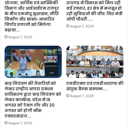
योजना, आर्थिक एवं सांख्यिकी
रायगढ़ में विकास को मिल रही
ष
के
विभाग और आईआईएम रायपुर
नई रफ्तार, हर क्षेत्र में मजबूत हो
ज्ञ
त
के बीच एमओयू सुशासन, नीति
रही सुविधाओं की नींव: वित्त मंत्री
स्वा
ह
निर्माण और साक्ष्य-आधारित
ओपी चौधरी……
स्थ्य
त
निर्णय प्रणाली को मिलेगा
August 7, 2026
से
दि
बढ़ावा….
वा
व्यां
August 7, 2026
एँ
ग
…
ज
.
नों
ए
वं
व
रि
बाढ़ नियंत्रण की तैयारियों को
एनडीएमए एवं एनडीआरएफ की
ष्ठ
लेकर राष्ट्रीय आपदा प्रबंधन
संयुक्त बैठक सम्पन्न…..
ज
प्राधिकरण द्वारा बाढ़ नियंत्रण को
नों
August 7, 2026
लेकर कान्फ्रेंस, प्रदेश में 18
का
अगस्त को टेबल टॉप और 20
स
अगस्त को होगी मॉक
म्मा
एक्सरसाइज….
न
August 7, 2026
…