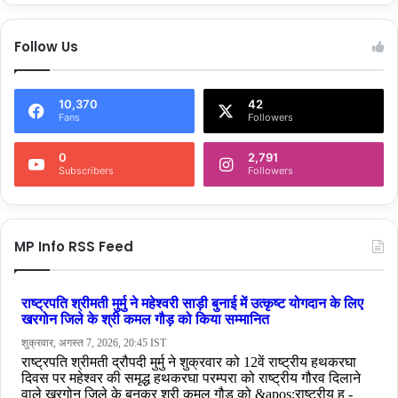
Follow Us
10,370
42
Fans
Followers
0
2,791
Subscribers
Followers
MP Info RSS Feed