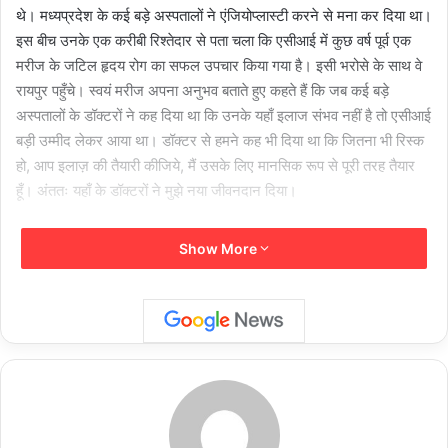
थे। मध्यप्रदेश के कई बड़े अस्पतालों ने एंजियोप्लास्टी करने से मना कर दिया था।
इस बीच उनके एक करीबी रिश्तेदार से पता चला कि एसीआई में कुछ वर्ष पूर्व एक
मरीज के जटिल हृदय रोग का सफल उपचार किया गया है। इसी भरोसे के साथ वे
रायपुर पहुँचे। स्वयं मरीज अपना अनुभव बताते हुए कहते हैं कि जब कई बड़े
अस्पतालों के डॉक्टरों ने कह दिया था कि उनके यहाँ इलाज संभव नहीं है तो एसीआई
बड़ी उम्मीद लेकर आया था। डॉक्टर से हमने कह भी दिया था कि जितना भी रिस्क
हो, आप इलाज़ की तैयारी कीजिये, मैं उसके लिए मानसिक रूप से पूरी तरह तैयार
हूँ। अंततः यहाँ के डॉक्टरों ने मुझे नया जीवनदान दिया।
कार्डियोलॉजी विभागाध्यक्ष डॉ. स्मित श्रीवास्तव के नेतृत्व में हुई इस प्रक्रिया में
Show More
राइट फीमोरल एंजियोप्लास्टी के जरिए मरीज की ब्लॉक नसों को खोला गया।
फिलहाल मरीज पूरी तरह स्वस्थ हैं और जल्द ही उन्हें डिस्चार्ज कर दिया जाएगा।
डॉ. श्रीवास्तव ने बताया कि पाँच वर्ष पूर्व भी मध्यप्रदेश से आए एक मरीज की सफल
लेजर एंजियोप्लास्टी की गई थी। इस बार भी कठोर ब्लॉकेज को देखते हुए लेजर की
तैयारी की गई थी, किंतु सौभाग्य से सामान्य एंजियोप्लास्टी से ही सफल परिणाम मिल
गये। डीन डॉ. विवेक चौधरी ने मरीज की स्थिति को देखते हुए विभाग को अतिशीघ्र
एंजियोप्लास्टी करने के निर्देश दिये।