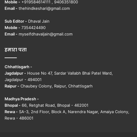
Mobile -
+919584614111 , 9406351800
Email -
thehindkeshari@gmail.com
Sub Editor -
Dhaval Jain
Mobile -
7354424490
Email -
myselfdhavaljain@gmail.com
हमारा पता
Chhattisgarh -
Jagdalpur -
House No 47, Sardar Vallabh Bhai Patel Ward,
Jagdalpur - 494001
Raipur -
Chaubey Colony, Raipur, Chhattisgarh
Madhya Pradesh -
Bhopal -
66, Retghat Road, Bhopal - 462001
Rewa -
SA-3, 2nd Floor, Block A, Narendra Nagar, Amaiya Colony,
Rewa - 486001