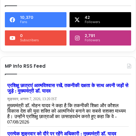
10,370
42
Fans
Followers
0
2,791
Subscribers
Followers
MP Info RSS Feed