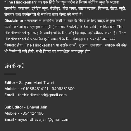
“The Hindkeshari”
यह एक हिंदी वेब न्यूज़ पोर्टल है जिसमें ब्रेकिंग न्यूज़ के अलावा
राजनीति, प्रशासन, ट्रेंडिंग न्यूज, बॉलीवुड, खेल जगत, लाइफस्टाइल, बिजनेस, सेहत, ब्यूटी,
रोजगार तथा टेक्नोलॉजी से संबंधित खबरें पोस्ट की जाती है।
Disclaimer -
समाचार से सम्बंधित किसी भी तरह के विवाद के लिए साइट के कुछ तत्वों में
उपयोगकर्ताओं द्वारा प्रस्तुत सामग्री ( समाचार / फोटो / विडियो आदि ) शामिल होगी The
Hindkeshari इस तरह के सामग्रियों के लिए कोई ज़िम्मेदार नहीं स्वीकार करता है। The
Hindkeshari में प्रकाशित ऐसी सामग्री के लिए संवाददाता / खबर देने वाला स्वयं
जिम्मेदार होगा, The Hindkeshari या उसके स्वामी, मुद्रक, प्रकाशक, संपादक की कोई
भी जिम्मेदारी नहीं होगी. सभी विवादों का न्यायक्षेत्र जगदलपुर होगा
संपर्क करें
Editor -
Satyam Mani Tiwari
Mobile -
+919584614111 , 9406351800
Email -
thehindkeshari@gmail.com
Sub Editor -
Dhaval Jain
Mobile -
7354424490
Email -
myselfdhavaljain@gmail.com