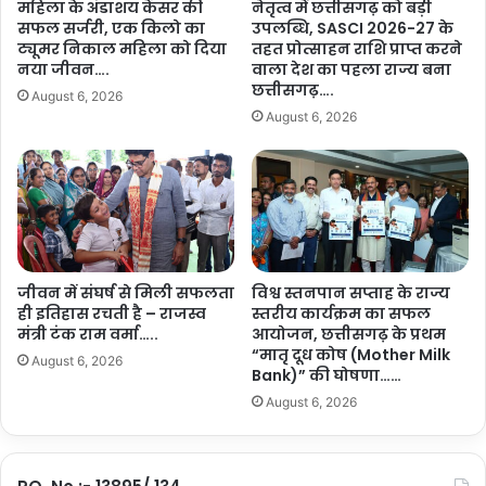
महिला के अंडाशय कैंसर की
नेतृत्व में छत्तीसगढ़ को बड़ी
.
दू
सहित समाज के वरिष्ठ गणमान्य नागरिक बड़ी संख्या में उपस्थित थे।
सफल सर्जरी, एक किलो का
उपलब्धि, SASCI 2026-27 के
र
ट्यूमर निकाल महिला को दिया
तहत प्रोत्साहन राशि प्राप्त करने
अं
नया जीवन….
वाला देश का पहला राज्य बना
शेयर करें :-
च
छत्तीसगढ़….
August 6, 2026
लों
More
August 6, 2026
त
क
प
हुँ
ची
वि
शे
जीवन में संघर्ष से मिली सफलता
विश्व स्तनपान सप्ताह के राज्य
ष
ही इतिहास रचती है – राजस्व
स्तरीय कार्यक्रम का सफल
ज्ञ
मंत्री टंक राम वर्मा…..
आयोजन, छत्तीसगढ़ के प्रथम
स्वा
“मातृ दूध कोष (Mother Milk
स्थ्य
August 6, 2026
Bank)” की घोषणा……
से
August 6, 2026
वा
एँ
…
.