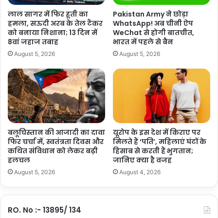
'
ल
ये भी पढ़ें: Facebook पर मॉडलिंग ऑफर, लाखों की सैलरी का लालच,
लाल सागर में फिर हूती का
Pakistan Army ने छोड़ा
बि
ग
पोर्नोग्राफी के लिए ऐसे हायर होती थीं लड़कियां !
हमला, सऊदी अरब के तेल टैंकर
WhatsApp! अब चीनी ऐप
गा
क
को बनाया निशाना; 13 दिन में
WeChat से होगी बातचीत,
ड़ें
र
8वां जहाज तबाह
भारत में पहले से बैन
(इस खबर को The Hindkeshariटीम ने संपादित नहीं किया है. यह सिंडीकेट
गे
ध
August 5, 2026
August 5, 2026
ओ
फीड से सीधे प्रकाशित की गई है।)
ड़
वै
को
सी
हो
शेयर करें :-
लि
का
More
द
ह
न
बलूचिस्तान की आजादी का दावा
यूरोप के इस देश में किराए पर
की
फिर चर्चा में, स्वतंत्रता दिवस और
मिलते हैं ‘पति’, महिलाएं घंटों के
कथित संविधान को लेकर बढ़ी
हिसाब से करती हैं भुगतान;
आ
हलचल
जानिए क्या है वजह
ग
में
August 5, 2026
August 4, 2026
ज
ला
या
RO. No :- 13895/ 134