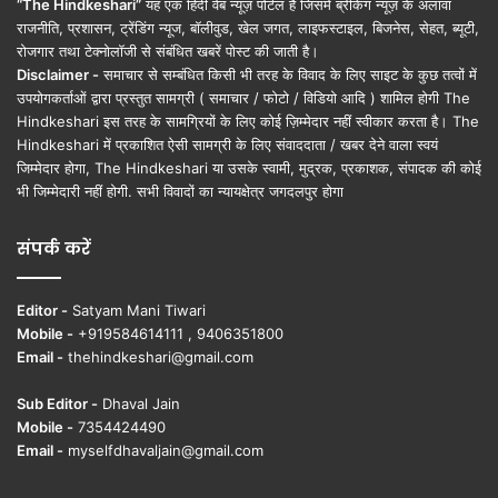
“The Hindkeshari”
यह एक हिंदी वेब न्यूज़ पोर्टल है जिसमें ब्रेकिंग न्यूज़ के अलावा
राजनीति, प्रशासन, ट्रेंडिंग न्यूज, बॉलीवुड, खेल जगत, लाइफस्टाइल, बिजनेस, सेहत, ब्यूटी,
रोजगार तथा टेक्नोलॉजी से संबंधित खबरें पोस्ट की जाती है।
Disclaimer -
समाचार से सम्बंधित किसी भी तरह के विवाद के लिए साइट के कुछ तत्वों में
उपयोगकर्ताओं द्वारा प्रस्तुत सामग्री ( समाचार / फोटो / विडियो आदि ) शामिल होगी The
Hindkeshari इस तरह के सामग्रियों के लिए कोई ज़िम्मेदार नहीं स्वीकार करता है। The
Hindkeshari में प्रकाशित ऐसी सामग्री के लिए संवाददाता / खबर देने वाला स्वयं
जिम्मेदार होगा, The Hindkeshari या उसके स्वामी, मुद्रक, प्रकाशक, संपादक की कोई
भी जिम्मेदारी नहीं होगी. सभी विवादों का न्यायक्षेत्र जगदलपुर होगा
संपर्क करें
Editor -
Satyam Mani Tiwari
Mobile -
+919584614111 , 9406351800
Email -
thehindkeshari@gmail.com
Sub Editor -
Dhaval Jain
Mobile -
7354424490
Email -
myselfdhavaljain@gmail.com