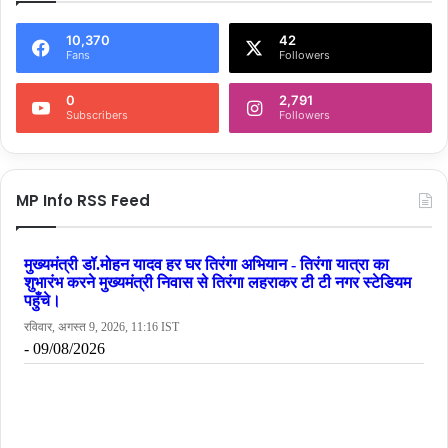
10,370
42
Fans
Followers
0
2,791
Subscribers
Followers
MP Info RSS Feed