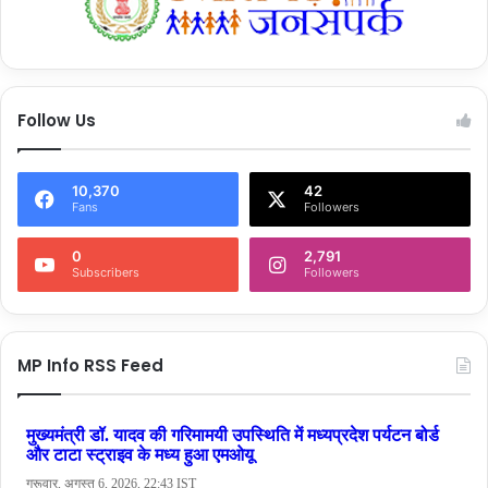
Follow Us
10,370
42
Fans
Followers
0
2,791
Subscribers
Followers
MP Info RSS Feed