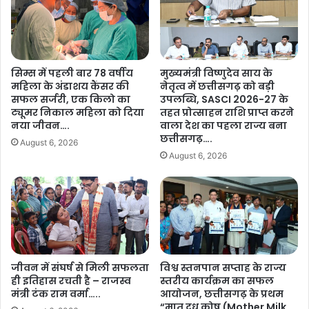
की
स्त
ज
कें
यं
उ
ती
प
प
ल
सिम्स में पहली बार 78 वर्षीय
मुख्यमंत्री विष्णुदेव साय के
र
ब्ध
महिला के अंडाशय कैंसर की
नेतृत्व में छत्तीसगढ़ को बड़ी
कि
क
सफल सर्जरी, एक किलो का
उपलब्धि, SASCI 2026-27 के
या
रा
ट्यूमर निकाल महिला को दिया
तहत प्रोत्साहन राशि प्राप्त करने
सा
ने
नया जीवन….
वाला देश का पहला राज्य बना
द
के
छत्तीसगढ़….
August 6, 2026
र
लि
August 6, 2026
स्म
ए
र
पा
ण
ठ्य
…
पु
.
स्त
.
क
नि
जीवन में संघर्ष से मिली सफलता
विश्व स्तनपान सप्ताह के राज्य
ग
ही इतिहास रचती है – राजस्व
स्तरीय कार्यक्रम का सफल
म
मंत्री टंक राम वर्मा…..
आयोजन, छत्तीसगढ़ के प्रथम
प्र
“मातृ दूध कोष (Mother Milk