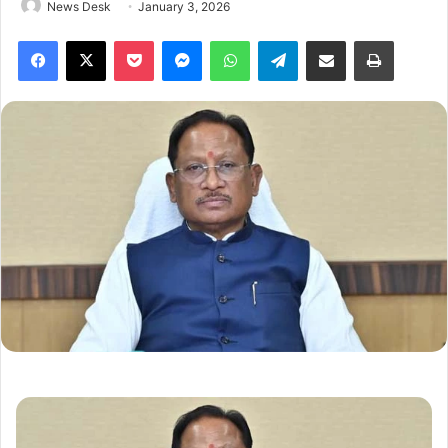
News Desk
January 3, 2026
Facebook
X
Pocket
Messenger
WhatsApp
Telegram
Share via Email
Print