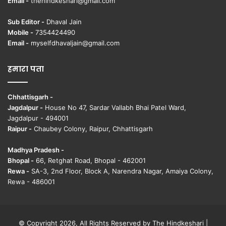
Email -
thehindkeshari@gmail.com
Sub Editor -
Dhaval Jain
Mobile -
7354424490
Email -
myselfdhavaljain@gmail.com
हमारा पता
Chhattisgarh -
Jagdalpur -
House No 47, Sardar Vallabh Bhai Patel Ward,
Jagdalpur - 494001
Raipur -
Chaubey Colony, Raipur, Chhattisgarh
Madhya Pradesh -
Bhopal -
66, Retghat Road, Bhopal - 462001
Rewa -
SA-3, 2nd Floor, Block A, Narendra Nagar, Amaiya Colony,
Rewa - 486001
© Copyright 2026, All Rights Reserved by The Hindkeshari |