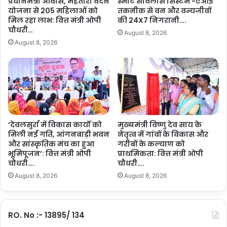
प्रधानमंत्री आवास, महतारी वंदन
स्मार्ट सर्विलांस सिस्टम -एआई
More
र
क्स
योजना से 205 महिलाओं को
तकनीक से वन और वन्यजीवों
उ
में
मिल रहा लाभ: वित्त मंत्री ओपी
की 24X7 निगरानी….
त्सा
5
चौधरी…
August 8, 2026
ह
0
August 8, 2026
का
प्र
अ
ति
द्भु
श
त
त
सं
की
ग
छू
म
ट
…
…
’देवलसुर्रा में विकास कार्यों को
मुख्यमंत्री विष्णु देव साय के
.
मिली नई गति, आंगनबाड़ी भवन
नेतृत्व में गांवों के विकास और
.
और सांस्कृतिक मंच का हुआ
गरीबों के कल्याण को
.
भूमिपूजन’: वित्त मंत्री ओपी
प्राथमिकता: वित्त मंत्री ओपी
चौधरी….
चौधरी….
August 8, 2026
August 8, 2026
RO. No :- 13895/ 134