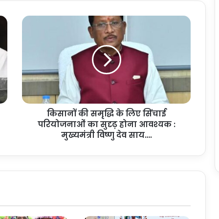
कि
सा
नों
की
स
मृ
द्धि
के
लि
किसानों की समृद्धि के लिए सिंचाई
ए
परियोजनाओं का सुदृढ़ होना आवश्यक :
सिं
चा
मुख्यमंत्री विष्णु देव साय….
ई
प
रि
यो
ज
ना
ओं
का