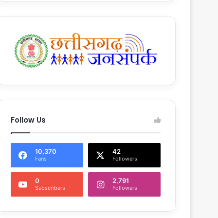
Follow Us
10,370
42
Fans
Followers
0
2,791
Subscribers
Followers