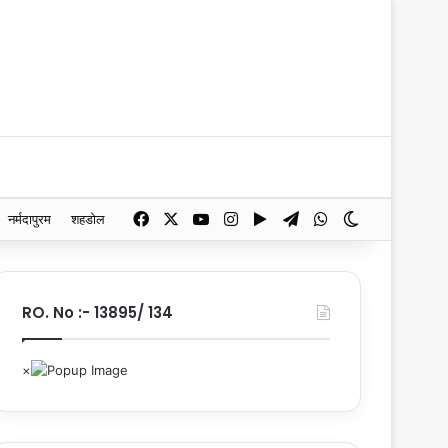
Facebook
X
YouTube
Instagram
Google Play
Telegram
WhatsApp
Switch skin
नर्मदापुरम
शहडोल
RO. No :- 13895/ 134