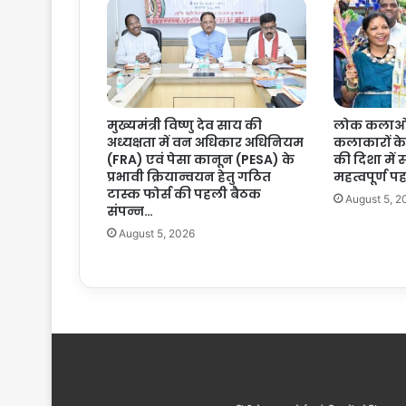
न
ला
ल
दे
वां
ग
मुख्यमंत्री विष्णु देव साय की
लोक कलाओं 
न
अध्यक्षता में वन अधिकार अधिनियम
कलाकारों क
ने
(FRA) एवं पेसा कानून (PESA) के
की दिशा में 
ज
प्रभावी क्रियान्वयन हेतु गठित
महत्वपूर्ण 
ता
टास्क फोर्स की पहली बैठक
August 5, 2
या
संपन्न…
ग
August 5, 2026
ह
रा
शो
क
…
.
.