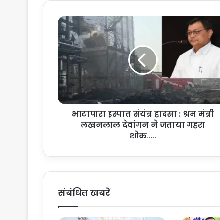
भा
टा
पा
रा
इ
स्पा
त
सं
यं
भाटापारा इस्पात संयंत्र हादसा : श्रम मंत्री
त्र
लखनलाल देवांगन ने जताया गहरा
हा
द
शोक…..
सा
:
श्र
म
मं
संबंधित खबरें
त्री
ल
ख