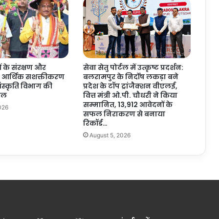
सु
दृ
ढ़
हो
ना
आ
के संरक्षण और
सेवा सेतु पोर्टल में उत्कृष्ट प्रदर्शन:
व
े आर्थिक सशक्तीकरण
बलरामपुर के निर्दोष लकड़ा बने
श्य
संस्कृति विभाग की
प्रदेश के टॉप ट्रांजैक्शन वीएलई,
क
पहल
वित्त मंत्री ओ.पी. चौधरी ने किया
:
सम्मानित, 13,912 आवेदनों के
026
मु
सफल निराकरण से बनाया
ख्य
रिकॉर्ड…
मं
August 5, 2026
त्री
वि
ष्णु
दे
व
सा
य
…