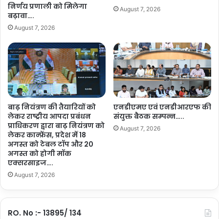
णों
र्क
निर्णय प्रणाली को मिलेगा
August 7, 2026
ने
शी
बढ़ावा….
प्र
ट
August 7, 2026
शा
के
स
स
न
हा
से
रे
की
नौ
बा
क
उं
री
ड्री
बाढ़ नियंत्रण की तैयारियों को
एनडीएमए एवं एनडीआरएफ की
क
वा
लेकर राष्ट्रीय आपदा प्रबंधन
संयुक्त बैठक सम्पन्न…..
र
प्राधिकरण द्वारा बाढ़ नियंत्रण को
ल
ने
August 7, 2026
लेकर कान्फ्रेंस, प्रदेश में 18
नि
वा
अगस्त को टेबल टॉप और 20
र्मा
ले
अगस्त को होगी मॉक
ण
शि
एक्सरसाइज….
की
क्ष
August 7, 2026
मां
क
ग
को
प
त
ढ़े
त्का
RO. No :- 13895/ 134
पु