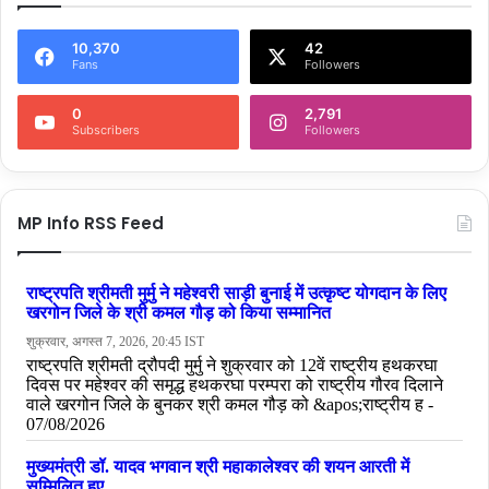
10,370
42
Fans
Followers
0
2,791
Subscribers
Followers
MP Info RSS Feed