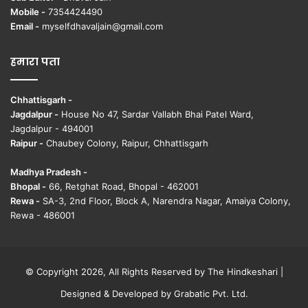
Mobile -
7354424490
Email -
myselfdhavaljain@gmail.com
हमारा पता
Chhattisgarh -
Jagdalpur -
House No 47, Sardar Vallabh Bhai Patel Ward,
Jagdalpur - 494001
Raipur -
Chaubey Colony, Raipur, Chhattisgarh
Madhya Pradesh -
Bhopal -
66, Retghat Road, Bhopal - 462001
Rewa -
SA-3, 2nd Floor, Block A, Narendra Nagar, Amaiya Colony,
Rewa - 486001
© Copyright 2026, All Rights Reserved by The Hindkeshari |
Designed & Developed by
Grabatic Pvt. Ltd.