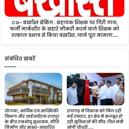
मि
ब्रे
क
किं
शा
ग
ला
CG- बर्खास्त ब्रेकिंग : सहायक शिक्षक पर गिरी गाज,
:
प
फर्जी मार्कशीट के सहारे नौकरी करने वाले शिक्षक को
स
रि
हा
तत्काल प्रभाव से किया बर्खास्त, जाने पूरा मामला…..
स
य
र
क
में
शि
संबंधित खबरें
बां
क्ष
स
क
के
प
अ
र
हा
गि
ते
री
का
गा
नि
ज
र्मा
,
योजना, आर्थिक एवं सांख्यिकी
रायगढ़ में विकास को मिल रही
ण
फ
विभाग और आईआईएम रायपुर
नई रफ्तार, हर क्षेत्र में मजबूत हो
ग्रा
र्जी
के बीच एमओयू सुशासन, नीति
रही सुविधाओं की नींव: वित्त मंत्री
मी
मा
निर्माण और साक्ष्य-आधारित
ओपी चौधरी……