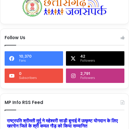
Follow Us
10,370
42
Fans
Followers
0
2,791
Subscribers
Followers
MP Info RSS Feed