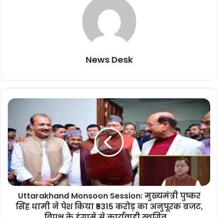
कर सख्ती से कार्रवाई शुरू कर दी।
इस कार्रवाई के दौरान वीरेंद्र तोमर और रोहित तोमर पुलिस की गिरफ्तारी के
डर से फरार हो गए। पुलिस के अनुसार रोहित ने अपनी पत्नी भावना के नाम
से ऑफिस खोला था, जहां से सूदखोरी का धंधा ऑपरेट करता था। दो माह से
News Desk
पुलिस उनकी तलाश कर रही है। साथ ही दोनों हिस्ट्रीशीटर भाइयों की
जानकारी देने पर रायपुर पुलिस ने इनाम भी घोषित किया है।
Follow Us
पुलिस की गिरफ्तारी से बचने के लिए तोमर बंधुओं ने वकील सजल गुप्ता के
शेयर करें :-
U
माध्यम से हाईकोर्ट में अग्रिम जमानत अर्जी लगाई है। मामले की सुनवाई के
t
More
दौरान याचिकाकर्ता के वकील ने पुलिस पर दबाब और दुर्भावनापूर्वक कार्रवाई
t
a
करने का आरोप लगाया। उन्होंने कहा कि उन्हें सूदखोरी और आर्गेनाइज
r
क्राइम जैसे केस में फंसाया गया है। इस मामले की सुनवाई के दौरान हाईकोर्ट
a
ने केस डायरी तलब किया था।
k
h
a
यह भी पढ़ें :-
बदलता छत्तीसगढ़ : वनोपज की चमक से संवरती
Uttarakhand Monsoon Session: मुख्यमंत्री पुष्कर
n
ग्रामीण अर्थव्यवस्था, हरा सोना, नई उड़ानरू वनोपज से
सिंह धामी ने पेश किया ₹5315 करोड़ का अनुपूरक बजट,
d
M
विपक्ष के हंगामे से कार्यवाही स्थगित….
आत्मनिर्भरता की ओर छत्तीसगढ़….