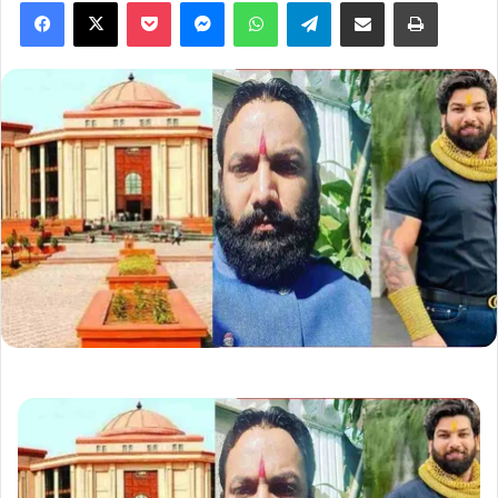
Facebook
X
Pocket
Messenger
WhatsApp
Telegram
Share via Email
Print