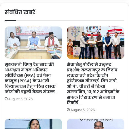
नी
वा
ट
संबंधित खबरें
र
क्लि
से
य
वा
रें
र
स
क
प
र
र
प्रा
ए
र्थी
म
को
बी
मुख्यमंत्री विष्णु देव साय की
सेवा सेतु पोर्टल में उत्कृष्ट
प
बी
अध्यक्षता में वन अधिकार
प्रदर्शन: बलरामपुर के निर्दोष
हुॅ
ए
अधिनियम (FRA) एवं पेसा
लकड़ा बने प्रदेश के टॉप
चा
स
कानून (PESA) के प्रभावी
ट्रांजैक्शन वीएलई, वित्त मंत्री
या
में
क्रियान्वयन हेतु गठित टास्क
ओ.पी. चौधरी ने किया
चो
मि
फोर्स की पहली बैठक संपन्न…
सम्मानित, 13,912 आवेदनों के
ट
सफल निराकरण से बनाया
क्स
August 5, 2026
रिकॉर्ड…
…
दा
खि
August 5, 2026
ला
…