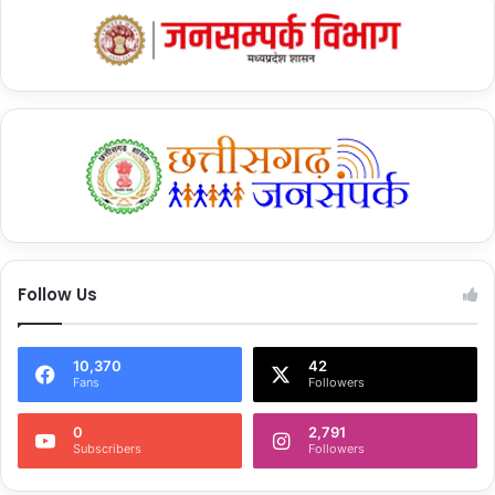
Follow Us
10,370
42
Fans
Followers
0
2,791
Subscribers
Followers