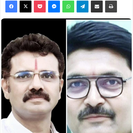
Facebook
X
Pocket
Messenger
WhatsApp
Telegram
Share via Email
Print