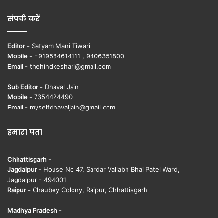
संपर्क करें
Editor -
Satyam Mani Tiwari
Mobile -
+919584614111 , 9406351800
Email -
thehindkeshari@gmail.com
Sub Editor -
Dhaval Jain
Mobile -
7354424490
Email -
myselfdhavaljain@gmail.com
हमारा पता
Chhattisgarh -
Jagdalpur -
House No 47, Sardar Vallabh Bhai Patel Ward,
Jagdalpur - 494001
Raipur -
Chaubey Colony, Raipur, Chhattisgarh
Madhya Pradesh -