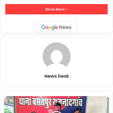
से वित्तीय वर्ष 2025-26 तक केवल 31 लाख 50 हजार रुपये की ही वसूली हो पाई
है।
Show More
कंपनियों पर बकाया राशि इस प्रकार है —इंडस टावर लिमिटेड –15 टावर,43
लाख 95 हजार बकाया,एटीसी इंफ्रास्ट्रक्चर प्रा. लि. – 10 टावर,38 लाख
बकाया,सम्मिट डिजिटल इंफ्रास्ट्रक्चर प्रा. लि. –18 टावर, 05 लाख 40 हजार
बकाया,वायरलेस टी.टी. इन्फो लि. – 09 टावर, 31 लाख 05 हजार
बकाया,बी.टी.ए. सेलकॉन – 04 टावर, 11 लाख 80 हजार बकाया,भारती इंफ्राटेल
कंपनी लि. (एयरटेल) – 07 टावर, 26 लाख 60 हजार बकाया,बीएसएनएल –21
टावर, 05 लाख 50 हजार बकाया…
नगर निगम ने 05 अगस्त 2025 को नोटिस जारी कर तीन दिनों के भीतर
नवीनीकरण शुल्क जमा करने का आदेश दिया था। स्पष्ट चेतावनी दी गई थी कि
News Desk
शुल्क जमा न करने की स्थिति में टावर बंद करने की कार्रवाई की जाएगी।
यह भी पढ़ें :-
कैबिनेट बैठक में बड़ा फैसला: घरेलू उपभोक्ताओं को
C
बिजली बिल में रियायत, कई अहम प्रस्तावों को मिली मंजूरी….
G
–