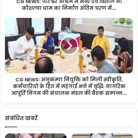
CG NEWS: पाटेश्वर आश्रम में भव्य एवं विशाल माँ
श्व
कौशल्या धाम का निर्माण अंतिम चरण में….
र
आ
श्र
C
म
G
में
N
भ
E
व्य
W
ए
S
वं
:
वि
अ
शा
नु
ल
CG NEWS: अनुकम्पा नियुक्ति को मिली स्वीकृति,
क
माँ
कर्मचारियों के हित में महंगाई भत्ते में वृद्धि: नागरिक
म्पा
कौ
नि
आपूर्ति निगम की संचालक मंडल की बैठक सम्पन्न….
श
यु
ल्या
क्ति
धा
को
संबंधित खबरें
म
मि
का
ली
नि
स्वी
र्मा
कृ