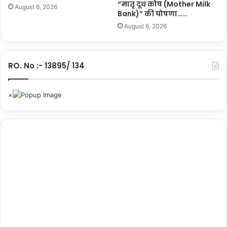
“मातृ दूध कोष (Mother Milk
ना
August 6, 2026
Bank)” की घोषणा……
ग
August 6, 2026
रि
क
आ
पू
RO. No :- 13895/ 134
र्ति
नि
ग
म
की
सं
चा
ल
क
मं
ड
ल
की
बै
ठ