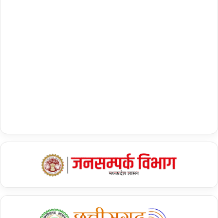
क
स
म्प
न्न
…
.