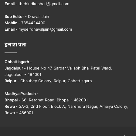
Email -
thehindkeshari@gmail.com
Sub Editor -
Dhaval Jain
Mobile -
7354424490
Email -
myselfdhavaljain@gmail.com
हमारा पता
Chhattisgarh -
Jagdalpur -
House No 47, Sardar Vallabh Bhai Patel Ward,
Jagdalpur - 494001
Raipur -
Chaubey Colony, Raipur, Chhattisgarh
Madhya Pradesh -
Bhopal -
66, Retghat Road, Bhopal - 462001
Rewa -
SA-3, 2nd Floor, Block A, Narendra Nagar, Amaiya Colony,
Rewa - 486001