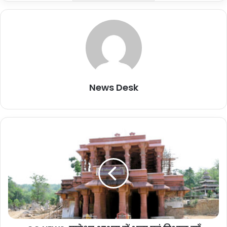
शेयर करें :-
More
News Desk
C
G
N
E
W
S
:
पा
टे