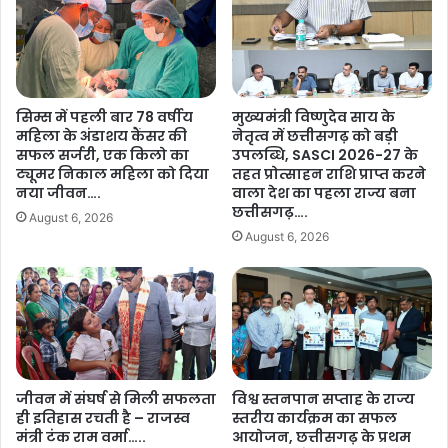
ण
ति
अं
,
ति
क
म
र्म
च
चा
सिम्स में पहली बार 78 वर्षीय
मुख्यमंत्री विष्णुदेव साय के
र
रि
महिला के अंडाशय कैंसर की
नेतृत्व में छत्तीसगढ़ को बड़ी
ण
यों
सफल सर्जरी, एक किलो का
उपलब्धि, SASCI 2026-27 के
में
के
ट्यूमर निकाल महिला को दिया
तहत प्रोत्साहन राशि प्राप्त करने
…
हि
नया जीवन….
वाला देश का पहला राज्य बना
.
त
छत्तीसगढ़….
August 6, 2026
में
August 6, 2026
म
हं
गा
ई
भ
त्ते
में
जीवन में संघर्ष से मिली सफलता
विश्व स्तनपान सप्ताह के राज्य
वृ
ही इतिहास रचती है – राजस्व
स्तरीय कार्यक्रम का सफल
द्धि
मंत्री टंक राम वर्मा…..
आयोजन, छत्तीसगढ़ के प्रथम
: