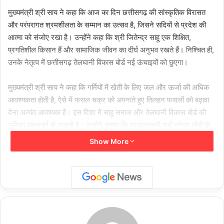
मुख्यमंत्री श्री साय ने कहा कि आज का दिन छत्तीसगढ़ की सांस्कृतिक विरासत
और परंपरागत श्रमशीलता के सम्मान का उत्सव है, जिसने सदियों से प्रदेश की
आत्मा को संजोए रखा है। उन्होंने कहा कि श्री जितेन्द्र साहू एक शिक्षित,
प्रगतिशील किसान हैं और सामाजिक जीवन का दीर्घ अनुभव रखते हैं। निश्चित ही,
उनके नेतृत्व में छत्तीसगढ़ तेलघानी विकास बोर्ड नई ऊंचाइयों को छुएगा।
मुख्यमंत्री श्री साय ने कहा कि गर्मियों में खेती के लिए जल और ऊर्जा की अधिक
आवश्यकता होती है, ऐसे में फसल चक्र को अपनाते हुए तिलहन फसलों को बढ़ावा
देना अत्यंत आवश्यक है। इस दिशा में साहू समाज और तेलघानी विकास बोर्ड की
भूमिका महत्वपूर्ण हो सकती है। उन्होंने बताया कि प्रधानमंत्री श्री नरेंद्र मोदी के
नेतृत्व में ‘लोकल फॉर वोकल’ अभियान को गति मिल रही है, जिसमें तेलघानी विकास
Show More
बोर्ड प्रभावी योगदान दे सकता है।
मुख्यमंत्री ने सरगुजा जिले के एक गांव का उदाहरण देते हुए कहा कि वहां के किसान
सामूहिक रूप से ऑर्गेनिक सुगंधित चावल का उत्पादन कर रहे हैं और उसे 300
रुपये प्रति किलो के भाव से बेच रहे हैं। इसी तरह कुछ किसान पारंपरिक विधि से
सरसों का तेल निकालकर 1,000 रुपये प्रति लीटर तक बेच रहे हैं। ऐसे नवाचारों