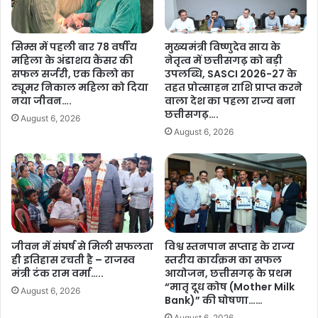
अ
त्री
ध्य
डॉ
क्ष
.
सिम्स में पहली बार 78 वर्षीय
मुख्यमंत्री विष्णुदेव साय के
के
या
महिला के अंडाशय कैंसर की
नेतृत्व में छत्तीसगढ़ को बड़ी
प
द
सफल सर्जरी, एक किलो का
उपलब्धि, SASCI 2026-27 के
द
व
ट्यूमर निकाल महिला को दिया
तहत प्रोत्साहन राशि प्राप्त करने
भा
ने
नया जीवन….
वाला देश का पहला राज्य बना
र
कि
छत्तीसगढ़….
August 6, 2026
ग्र
या
August 6, 2026
ह
श्र
ण
व
स
ण
मा
:
रो
दे
ह
श
में
वा
हु
जीवन में संघर्ष से मिली सफलता
विश्व स्तनपान सप्ताह के राज्य
सि
ए
ही इतिहास रचती है – राजस्व
स्तरीय कार्यक्रम का सफल
यों
मंत्री टंक राम वर्मा…..
आयोजन, छत्तीसगढ़ के प्रथम
शा
से
“मातृ दूध कोष (Mother Milk
मि
स
August 6, 2026
Bank)” की घोषणा……
ल
त
…
August 6, 2026