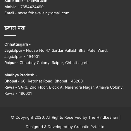
Sub Editor -
Dhaval Jain
Mobile -
7354424490
Email -
myselfdhavaljain@gmail.com
हमारा पता
Chhattisgarh -
Jagdalpur -
House No 47, Sardar Vallabh Bhai Patel Ward,
Jagdalpur - 494001
Raipur -
Chaubey Colony, Raipur, Chhattisgarh
Madhya Pradesh -
Bhopal -
66, Retghat Road, Bhopal - 462001
Rewa -
SA-3, 2nd Floor, Block A, Narendra Nagar, Amaiya Colony,
Rewa - 486001
© Copyright 2026, All Rights Reserved by The Hindkeshari |
Designed & Developed by
Grabatic Pvt. Ltd.