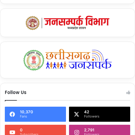
Follow Us
10,370
42
Fans
Followers
0
2,791
Subscribers
Followers