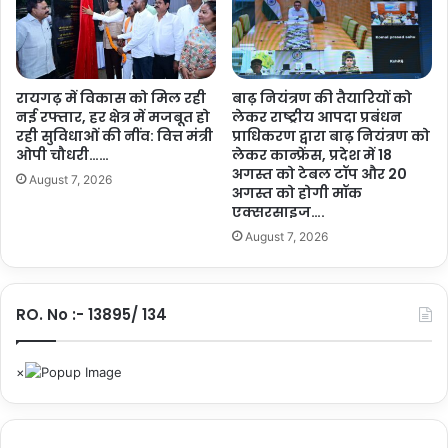
से
मि
ला
टि
रायगढ़ में विकास को मिल रही
बाढ़ नियंत्रण की तैयारियों को
क
नई रफ्तार, हर क्षेत्र में मजबूत हो
लेकर राष्ट्रीय आपदा प्रबंधन
ट
रही सुविधाओं की नींव: वित्त मंत्री
प्राधिकरण द्वारा बाढ़ नियंत्रण को
ओपी चौधरी……
लेकर कान्फ्रेंस, प्रदेश में 18
अगस्त को टेबल टॉप और 20
August 7, 2026
अगस्त को होगी मॉक
एक्सरसाइज….
August 7, 2026
RO. No :- 13895/ 134