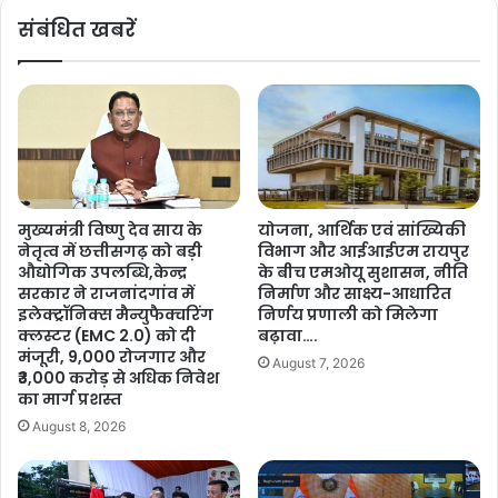
-
जा
शेयर करें :-
संबंधित खबरें
इ
री
More
से
कि
अ
ए
न
छ
दे
ह
खा
उ
क
म्मी
र
द
ना
वा
मुख्यमंत्री विष्णु देव साय के
योजना, आर्थिक एवं सांख्यिकी
स
रों
नेतृत्व में छत्तीसगढ़ को बड़ी
विभाग और आईआईएम रायपुर
ब
का
औद्योगिक उपलब्धि,केन्द्र
के बीच एमओयू सुशासन, नीति
से
ना
सरकार ने राजनांदगांव में
निर्माण और साक्ष्य-आधारित
बे
म
इलेक्ट्रॉनिक्स मैन्युफैक्चरिंग
निर्णय प्रणाली को मिलेगा
ह
,
क्लस्टर (EMC 2.0) को दी
बढ़ावा….
त
मंजूरी, 9,000 रोजगार और
जा
August 7, 2026
₹3,000 करोड़ से अधिक निवेश
र
नि
का मार्ग प्रशस्त
ए
कि
August 8, 2026
से
क
हां