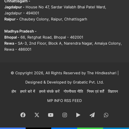
Chhattisgarh -
Jagdalpur -
House No 47, Sardar Vallabh Bhai Patel Ward,
Jagdalpur - 494001
Raipur -
Chaubey Colony, Raipur, Chhattisgarh
Madhya Pradesh -
Bhopal -
66, Retghat Road, Bhopal - 462001
Rewa -
SA-3, 2nd Floor, Block A, Narendra Nagar, Amaiya Colony,
Rewa - 486001
© Copyright 2026, All Rights Reserved by The Hindkeshari |
Designed & Developed by
Grabatic Pvt. Ltd.
होम
हमारे बारे में
हमसे संपर्क करें
गोपनीयता नीति
नियम एवं शर्तें
विज्ञापन
MP INFO RSS FEED
Facebook
X
YouTube
Instagram
Google
Telegram
WhatsA
Play