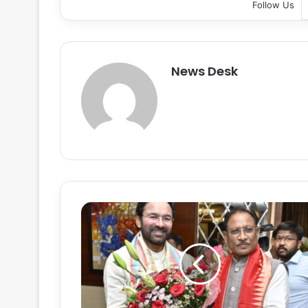
Follow Us
News Desk
C
G
N
e
w
s
: