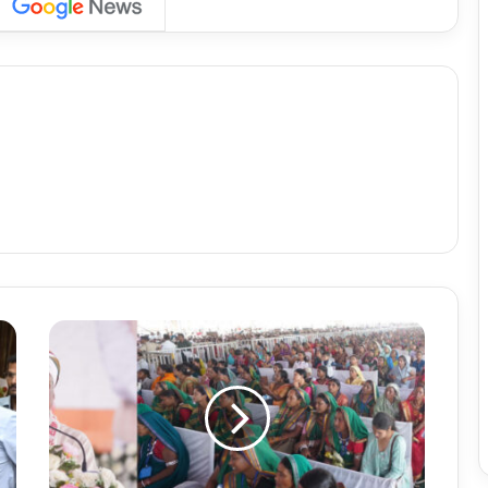
C
G
N
e
w
s
: