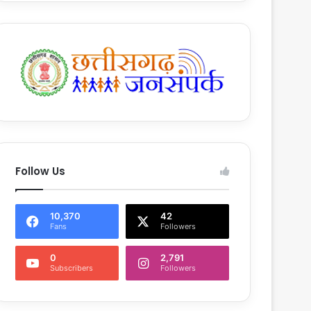
Follow Us
10,370
42
Fans
Followers
0
2,791
Subscribers
Followers