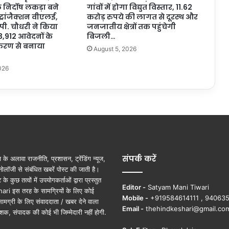
 निर्दोष लकड़ा बने
गांवों में होगा विद्युत विस्तार, 11.62
त
 ट्रांजैक्शन वीएलई,
करोड़ रुपये की लागत से दूरस्थ और
ज
ओ.पी. चौधरी ने किया
जनजातीय क्षेत्रों तक पहुंचेगी
न
3,912 आवेदनों के
बिजली…
प्र
रण से बनाया
August 5, 2026
ति
नि
026
धि
यों
के
स
म्मा
न
स
मा
संपर्क करें
ूज़ के अलावा राजनीति, प्रशासन, ट्रेंडिंग न्यूज,
रो
ोलॉजी से संबंधित खबरें पोस्ट की जाती है।
ह
ुछ तत्वों में उपयोगकर्ताओं द्वारा प्रस्तुत
में
Editor -
Satyam Mani Tiwari
ri इस तरह के सामग्रियों के लिए कोई
हु
Mobile -
+919584614111 , 94063
ामग्री के लिए संवाददाता / खबर देने वाला
ए
Email -
thehindkeshari@gmail.co
शक, संपादक की कोई भी जिम्मेदारी नहीं होगी.
शा
मि