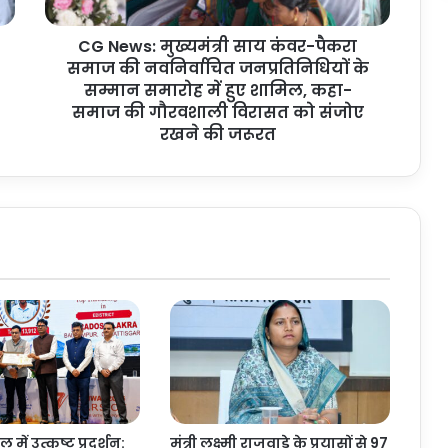
मु
ख्य
CG News: मुख्यमंत्री साय कंवर-पैकरा
मं
समाज की नवनिर्वाचित जनप्रतिनिधियों के
त्री
सा
सम्मान समारोह में हुए शामिल, कहा-
य
समाज की गौरवशाली विरासत को संजोए
कं
रखने की जरूरत
व
र
-
पै
क
रा
स
मा
ज
की
न
व
नि
र्वा
ल में उत्कृष्ट प्रदर्शन:
मंत्री लक्ष्मी राजवाड़े के प्रयासों से 97
चि