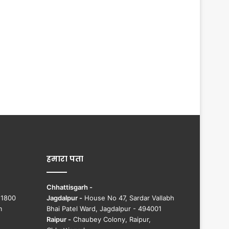
हमारा पता
Chhattisgarh -
51800
Jagdalpur -
House No 47, Sardar Vallabh
m
Bhai Patel Ward, Jagdalpur - 494001
Raipur -
Chaubey Colony, Raipur,