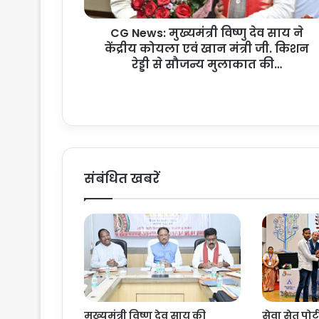
मु
ख्य
CG News: मुख्यमंत्री विष्णु देव साय ने
मं
केंद्रीय कोयला एवं खान मंत्री जी. किशन
त्री
वि
रेड्डी से सौजन्य मुलाकात की…
ष्णु
दे
व
सा
य
ने
कें
संबंधित खबरें
द्री
य
को
य
ला
ए
वं
खा
न
मुख्यमंत्री विष्णु देव साय की
सेवा सेतु पोर्ट
मं