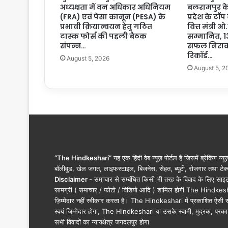
अध्यक्षता में वन अधिकार अधिनियम
बलरामपुर के
त्री
(FRA) एवं पेसा कानून (PESA) के
प्रदेश के टॉप
जी
प्रभावी क्रियान्वयन हेतु गठित
वित्त मंत्री 
.
टास्क फोर्स की पहली बैठक
सम्मानित, 1
कि
संपन्न…
सफल निराक
श
रिकॉर्ड…
August 5, 2026
न
August 5, 2
रे
ड्डी
से
सौ
ज
न्य
मु
ला
“The Hindkeshari”
यह एक हिंदी वेब न्यूज़ पोर्टल है जिसमें ब्रेकिंग न्य
का
बॉलीवुड, खेल जगत, लाइफस्टाइल, बिजनेस, सेहत, ब्यूटी, रोजगार तथा टेक्न
त
Disclaimer -
समाचार से सम्बंधित किसी भी तरह के विवाद के लिए साइट के क
की
सामग्री ( समाचार / फोटो / विडियो आदि ) शामिल होगी The Hindkesha
…
ज़िम्मेदार नहीं स्वीकार करता है। The Hindkeshari में प्रकाशित ऐसी स
स्वयं जिम्मेदार होगा, The Hindkeshari या उसके स्वामी, मुद्रक, प्रका
सभी विवादों का न्यायक्षेत्र जगदलपुर होगा