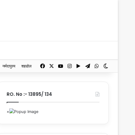
Facebook
X
YouTube
Instagram
Google Play
Telegram
WhatsApp
Switch skin
नर्मदापुरम
शहडोल
RO. No :- 13895/ 134