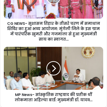
S
-
शेयर करें :-
सु
शा
More
CG NEWS- सुशासन तिहार के तीसरे चरण में समाधान
स
शिविर का हुआ भव्य आयोजन: मुंगेली जिले के इस ग्राम
न
ति
में पारंपरिक खुमरी और गजमाला से हुआ मुख्यमंत्री
हा
साय का स्वागत…
र
के
M
ती
P
स
N
रे
e
च
w
र
s
ण
-
में
सां
स
स्कृ
मा
MP News- सांस्कृतिक राष्ट्रवाद की प्रतीक थीं
ति
धा
लोकमाता अहिल्या बाई: मुख्यमंत्री डॉ. यादव…
क
न
रा