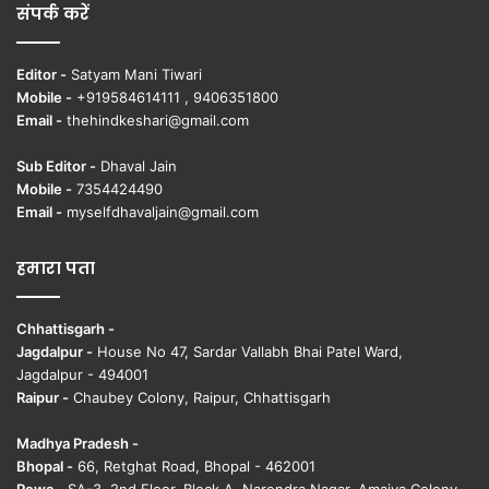
संपर्क करें
Editor -
Satyam Mani Tiwari
Mobile -
+919584614111 , 9406351800
Email -
thehindkeshari@gmail.com
Sub Editor -
Dhaval Jain
Mobile -
7354424490
Email -
myselfdhavaljain@gmail.com
हमारा पता
Chhattisgarh -
Jagdalpur -
House No 47, Sardar Vallabh Bhai Patel Ward,
Jagdalpur - 494001
Raipur -
Chaubey Colony, Raipur, Chhattisgarh
Madhya Pradesh -
Bhopal -
66, Retghat Road, Bhopal - 462001