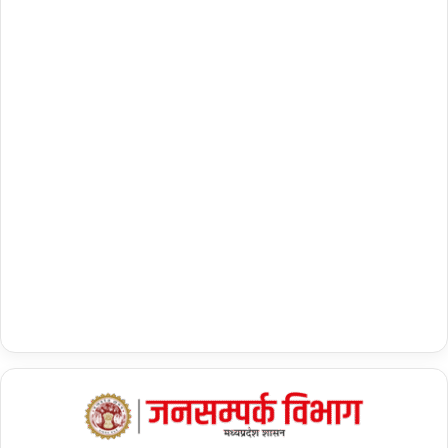
मं
त्री
सा
य
का
स्वा
ग
त
…