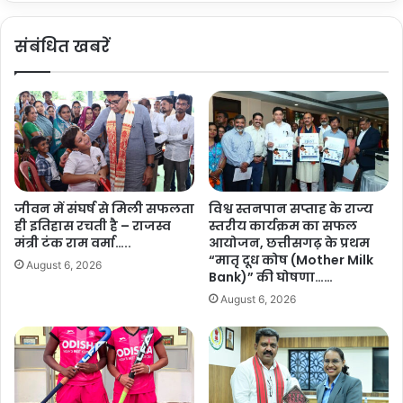
शि
ष्ट्र
वि
वा
संबंधित खबरें
र
द
का
की
हु
प्र
आ
ती
भ
क
व्य
थीं
आ
लो
यो
क
ज
मा
जीवन में संघर्ष से मिली सफलता
विश्व स्तनपान सप्ताह के राज्य
न
ता
ही इतिहास रचती है – राजस्व
स्तरीय कार्यक्रम का सफल
:
अ
मंत्री टंक राम वर्मा…..
आयोजन, छत्तीसगढ़ के प्रथम
मुं
हि
“मातृ दूध कोष (Mother Milk
August 6, 2026
गे
ल्या
Bank)” की घोषणा……
ली
बा
August 6, 2026
जि
ई
ले
:
के
मु
इ
ख्य
स
मं
ग्रा