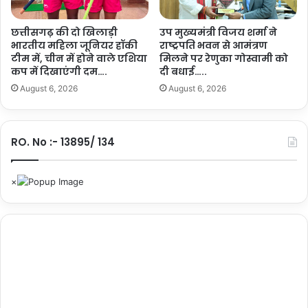
त्री
म
डॉ
में
.
छत्तीसगढ़ की दो खिलाड़ी
उप मुख्यमंत्री विजय शर्मा ने
पा
भारतीय महिला जूनियर हॉकी
राष्ट्रपति भवन से आमंत्रण
या
रं
टीम में, चीन में होने वाले एशिया
मिलने पर रेणुका गोस्वामी को
द
कप में दिखाएंगी दम….
दी बधाई…..
प
व
रि
…
August 6, 2026
August 6, 2026
क
खु
म
RO. No :- 13895/ 134
री
औ
र
ग
ज
मा
ला
से
हु
आ
मु
ख्य