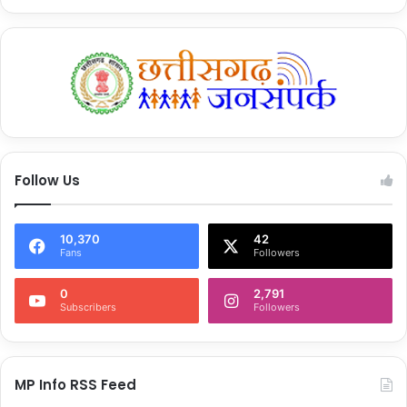
Follow Us
10,370
42
Fans
Followers
0
2,791
Subscribers
Followers
MP Info RSS Feed