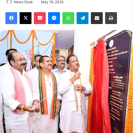
News Desk
May 19, 2025
Facebook
X
Pocket
Messenger
WhatsApp
Telegram
Share via Email
Print