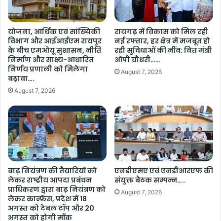
त्री
री
श्री
क्षा
वि
प
योजना, आर्थिक एवं सांख्यिकी
रायगढ़ में विकास को मिल रही
ष्णु
रि
विभाग और आईआईएम रायपुर
नई रफ्तार, हर क्षेत्र में मजबूत हो
दे
णा
के बीच एमओयू सुशासन, नीति
रही सुविधाओं की नींव: वित्त मंत्री
व
मों
निर्माण और साक्ष्य-आधारित
ओपी चौधरी……
सा
का
निर्णय प्रणाली को मिलेगा
August 7, 2026
य
प्र
बढ़ावा….
ने
का
August 7, 2026
स
श
फ
न
ल
:
अ
बा
भ्य
लि
र्थि
का
यों
ओं
को
बाढ़ नियंत्रण की तैयारियों को
एनडीएमए एवं एनडीआरएफ की
ने
दी
लेकर राष्ट्रीय आपदा प्रबंधन
संयुक्त बैठक सम्पन्न…..
फि
प्राधिकरण द्वारा बाढ़ नियंत्रण को
ब
र
August 7, 2026
लेकर कान्फ्रेंस, प्रदेश में 18
धा
मा
अगस्त को टेबल टॉप और 20
ई
री
अगस्त को होगी मॉक
औ