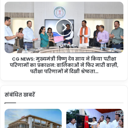
हा
C
य
G
र
N
से
E
कें
W
ड
S
री
:
प
मु
री
ख्य
क्षा
CG NEWS: मुख्यमंत्री विष्णु देव साय ने किया परीक्षा
मं
प
परिणामों का प्रकाशन: बालिकाओं ने फिर मारी बाज़ी,
त्री
रि
वि
परीक्षा परिणामों में दिखी श्रेष्ठता…
णा
ष्णु
म
दे
घो
व
संबंधित खबरें
षि
सा
त
य
:
ने
मु
कि
ख्य
या
मं
प