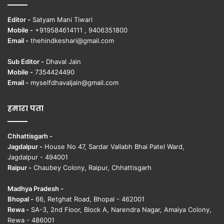
Editor -
Satyam Mani Tiwari
Mobile -
+919584614111 , 9406351800
Email -
thehindkeshari@gmail.com
Sub Editor -
Dhaval Jain
Mobile -
7354424490
Email -
myselfdhavaljain@gmail.com
हमारा पता
Chhattisgarh -
Jagdalpur -
House No 47, Sardar Vallabh Bhai Patel Ward,
Jagdalpur - 494001
Raipur -
Chaubey Colony, Raipur, Chhattisgarh
Madhya Pradesh -
Bhopal -
66, Retghat Road, Bhopal - 462001
Rewa -
SA-3, 2nd Floor, Block A, Narendra Nagar, Amaiya Colony,
Rewa - 486001