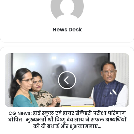
News Desk
C
G
N
e
w
s
:
हा
ई
CG News: हाई स्कूल एवं हायर सेकेंडरी परीक्षा परिणाम
स्कू
घोषित : मुख्यमंत्री श्री विष्णु देव साय ने सफल अभ्यर्थियों
ल
ए
को दी बधाई और शुभकामनाएं…
वं