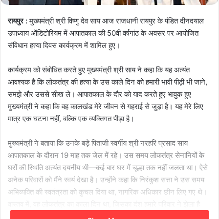
रायपुर :
मुख्यमंत्री श्री विष्णु देव साय आज राजधानी रायपुर के पंडित दीनदयाल
उपाध्याय ऑडिटोरियम में आपातकाल की 50वीं वर्षगांठ के अवसर पर आयोजित
संविधान हत्या दिवस कार्यक्रम में शामिल हुए।
कार्यक्रम को संबोधित करते हुए मुख्यमंत्री श्री साय ने कहा कि यह अत्यंत
आवश्यक है कि लोकतंत्र की हत्या के उस काले दिन को हमारी भावी पीढ़ी भी जाने,
समझे और उससे सीख ले। आपातकाल के दौर को याद करते हुए भावुक हुए
मुख्यमंत्री ने कहा कि वह कालखंड मेरे जीवन से गहराई से जुड़ा है। यह मेरे लिए
मात्र एक घटना नहीं, बल्कि एक व्यक्तिगत पीड़ा है।
मुख्यमंत्री ने बताया कि उनके बड़े पिताजी स्वर्गीय श्री नरहरि प्रसाद साय
आपातकाल के दौरान 19 माह तक जेल में रहे। उस समय लोकतंत्र सेनानियों के
घरों की स्थिति अत्यंत दयनीय थी—कई बार घर में चूल्हा तक नहीं जलता था। ऐसे
अनेक परिवारों को मैंने स्वयं देखा है। उन्होंने कहा कि निरंकुश सत्ता ने उस समय
अभिव्यक्ति की स्वतंत्रता को कुचल दिया था, नागरिक अधिकार छीन लिए गए थे।
वास्तव में, वह लोकतंत्र का काला दिन था, जिसका दंश हमारे परिवार ने झेला है
और जिसे मैंने स्वयं जिया है।