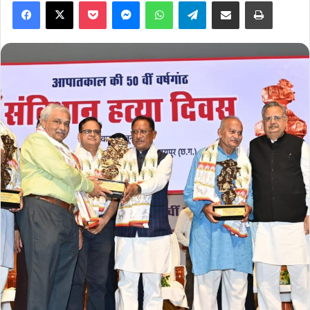
Facebook
X
Pocket
Messenger
WhatsApp
Telegram
Share via Email
Print