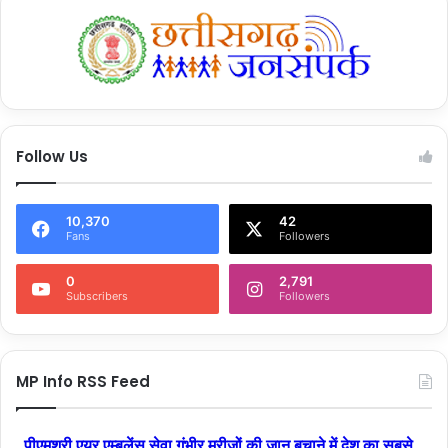
Follow Us
10,370
42
Fans
Followers
0
2,791
Subscribers
Followers
MP Info RSS Feed