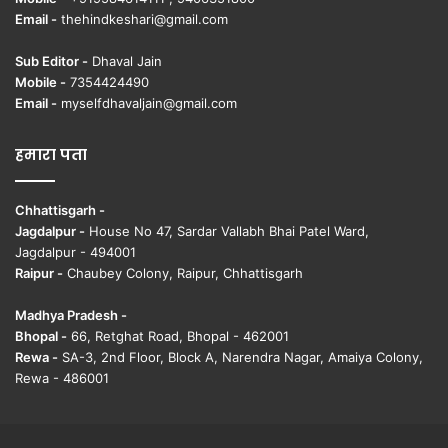
Email -
thehindkeshari@gmail.com
Sub Editor -
Dhaval Jain
Mobile -
7354424490
Email -
myselfdhavaljain@gmail.com
हमारा पता
Chhattisgarh -
Jagdalpur -
House No 47, Sardar Vallabh Bhai Patel Ward,
Jagdalpur - 494001
Raipur -
Chaubey Colony, Raipur, Chhattisgarh
Madhya Pradesh -
Bhopal -
66, Retghat Road, Bhopal - 462001
Rewa -
SA-3, 2nd Floor, Block A, Narendra Nagar, Amaiya Colony,
Rewa - 486001