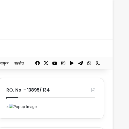
Facebook
X
YouTube
Instagram
Google Play
Telegram
WhatsApp
Switch skin
मदापुरम
शहडोल
RO. No :- 13895/ 134