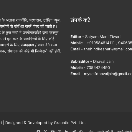
क्त
रू
प
से
संपर्क करें
ूज़ के अलावा राजनीति, प्रशासन, ट्रेंडिंग न्यूज,
प्र
ोलॉजी से संबंधित खबरें पोस्ट की जाती है।
थ
ुछ तत्वों में उपयोगकर्ताओं द्वारा प्रस्तुत
Editor -
Satyam Mani Tiwari
म
ri इस तरह के सामग्रियों के लिए कोई
Mobile -
+919584614111 , 94063
पु
ामग्री के लिए संवाददाता / खबर देने वाला
Email -
thehindkeshari@gmail.co
र
शक, संपादक की कोई भी जिम्मेदारी नहीं होगी.
स्का
Sub Editor -
Dhaval Jain
र
Mobile -
7354424490
से
Email -
myselfdhavaljain@gmail.c
कि
या
ग
या
स
म्मा
नि
त
ri | Designed & Developed by
Grabatic Pvt. Ltd.
…
.