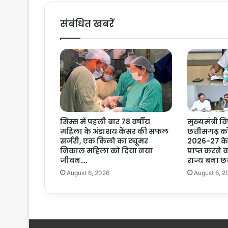
न
-
संबंधित खबरें
हि
तै
षी
प
ह
ल
:
‘
मि
सिम्स में पहली बार 78 वर्षीय
मुख्यमंत्री वि
श
महिला के अंडाशय कैंसर की सफल
छत्तीसगढ़ क
न
सर्जरी, एक किलो का ट्यूमर
2026-27 के 
क
निकाल महिला को दिया नया
प्राप्त करने
ने
जीवन….
राज्य बना छ
क्ट
August 6, 2026
August 6, 2
’
से
चौ
पा
ल