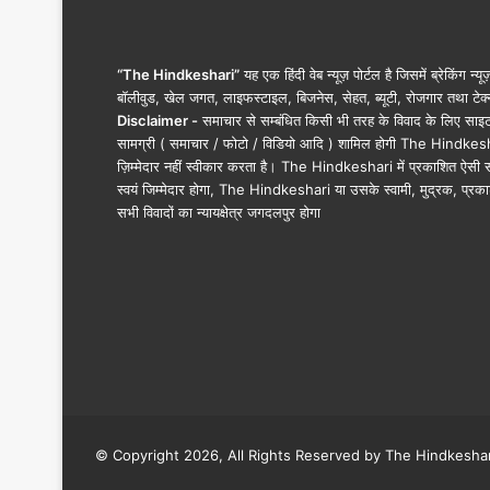
त
क
प
हुँ
“The Hindkeshari”
यह एक हिंदी वेब न्यूज़ पोर्टल है जिसमें ब्रेकिंग न्य
चा
बॉलीवुड, खेल जगत, लाइफस्टाइल, बिजनेस, सेहत, ब्यूटी, रोजगार तथा टेक्न
प्र
Disclaimer -
समाचार से सम्बंधित किसी भी तरह के विवाद के लिए साइट के क
शा
सामग्री ( समाचार / फोटो / विडियो आदि ) शामिल होगी The Hindkesha
स
ज़िम्मेदार नहीं स्वीकार करता है। The Hindkeshari में प्रकाशित ऐसी स
न
स्वयं जिम्मेदार होगा, The Hindkeshari या उसके स्वामी, मुद्रक, प्रका
…
सभी विवादों का न्यायक्षेत्र जगदलपुर होगा
.
© Copyright 2026, All Rights Reserved by The Hindkesha