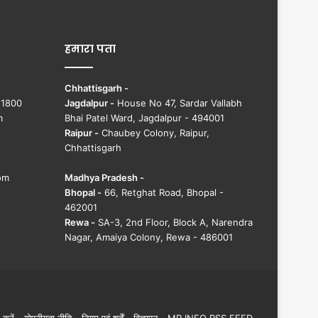
हमारा पता
Chhattisgarh -
51800
Jagdalpur -
House No 47, Sardar Vallabh
m
Bhai Patel Ward, Jagdalpur - 494001
Raipur -
Chaubey Colony, Raipur,
Chhattisgarh
om
Madhya Pradesh -
Bhopal -
66, Retghat Road, Bhopal -
462001
Rewa -
SA-3, 2nd Floor, Block A, Narendra
Nagar, Amaiya Colony, Rewa - 486001