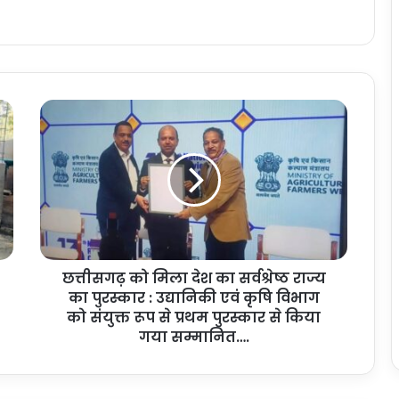
छ
त्ती
स
ग
ढ़
को
मि
ला
दे
छत्तीसगढ़ को मिला देश का सर्वश्रेष्ठ राज्य
श
का पुरस्कार : उद्यानिकी एवं कृषि विभाग
का
स
को संयुक्त रूप से प्रथम पुरस्कार से किया
र्व
गया सम्मानित….
श्रे
ष्ठ
रा