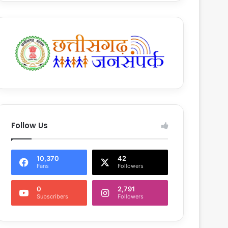
Follow Us
10,370
42
Fans
Followers
0
2,791
Subscribers
Followers