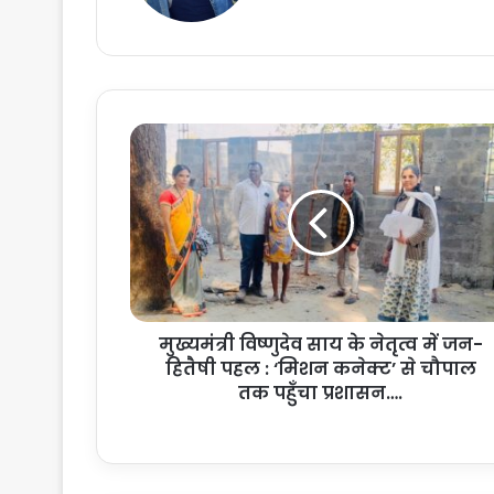
मु
ख्य
मं
त्री
वि
ष्णु
दे
व
सा
मुख्यमंत्री विष्णुदेव साय के नेतृत्व में जन-
य
हितैषी पहल : ‘मिशन कनेक्ट’ से चौपाल
के
ने
तक पहुँचा प्रशासन….
तृ
त्व
में
ज