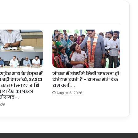
ज्य
का
पु
र
स्का
र
:
उ
द्या
नि
की
ष्णुदेव साय के नेतृत्व में
जीवन में संघर्ष से मिली सफलता ही
ए
ो बड़ी उपलब्धि, SASCI
इतिहास रचती है – राजस्व मंत्री टंक
वं
तहत प्रोत्साहन राशि
राम वर्मा…..
कृ
 वाला देश का पहला
August 6, 2026
षि
त्तीसगढ़….
वि
026
भा
ग
को
सं
यु