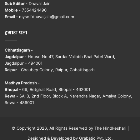
Sub Editor -
Dhaval Jain
Mobile -
7354424490
Email -
myselfdhavaljain@gmail.com
हमारा पता
Chhattisgarh -
Jagdalpur -
House No 47, Sardar Vallabh Bhai Patel Ward,
Jagdalpur - 494001
Raipur -
Chaubey Colony, Raipur, Chhattisgarh
Madhya Pradesh -
Bhopal -
66, Retghat Road, Bhopal - 462001
Rewa -
SA-3, 2nd Floor, Block A, Narendra Nagar, Amaiya Colony,
Rewa - 486001
© Copyright 2026, All Rights Reserved by The Hindkeshari |
Designed & Developed by
Grabatic Pvt. Ltd.