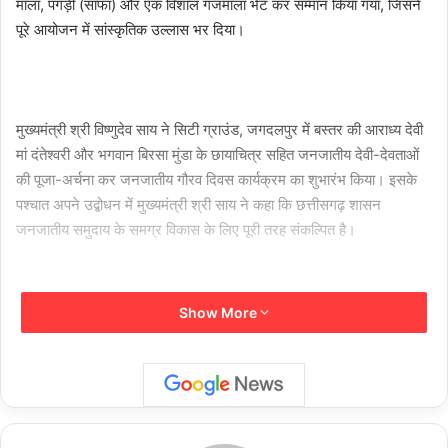
माला, पगड़ी (साफा) और एक विशाल गजमाला भेंट कर सम्मान किया गया, जिसने
पूरे आयोजन में सांस्कृतिक उल्लास भर दिया।
मुख्यमंत्री श्री विष्णुदेव साय ने सिटी ग्राउंड, जगदलपुर में बस्तर की आराध्य देवी
मां दंतेश्वरी और भगवान बिरसा मुंडा के छायाचित्र सहित जनजातीय देवी-देवताओं
की पूजा-अर्चना कर जनजातीय गौरव दिवस कार्यक्रम का शुभारंभ किया। इसके
पश्चात अपने उद्बोधन में मुख्यमंत्री श्री साय ने कहा कि छत्तीसगढ़ शासन
जनजातीय समुदाय के समग्र विकास के लिए पूरी तरह संकल्पित है।
Show More
मुख्यमंत्री ने जनजातीय उत्थान और सम्मान के लिए उठाए गए ऐतिहासिक राष्ट्रीय
कदमों का स्मरण करते हुए कहा कि जनजातीय कल्याण की दिशा में तीन बड़े मील के
पत्थर रखे गए हैं। उन्होंने पूर्व प्रधानमंत्री श्री अटल बिहारी वाजपेयी जी के
दूरदर्शी नेतृत्व को याद किया, जिनके कार्यकाल में ही आदिवासी बहुल छत्तीसगढ़ और
झारखंड राज्यों का गठन किया गया। मुख्यमंत्री ने इसे जनजातीय पहचान को