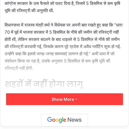
कांग्रेस सरकार के उस फैसले को पलट दिया है, जिसमें 5 डिसमिस से कम कृषि
भूमि की रजिस्ट्री की अनुमति थी.
विधानसभा में राजस्व मंत्री वर्मा ने विधेयक पर अपनी बात रखते हुए कहा कि “धारा
70 में पूर्व में भाजपा सरकार में 5 डिसमिल के नीचे की जमीन की रजिस्ट्री नहीं
होती थी, लेकिन सरकार बदलने के बाद धड़ल्ले से 5 डिसमिल से नीचे की जमीन
की रजिस्ट्री करवायी गई, जिसके कारण पूरे प्रदेश में अवैध प्लॉटिंग शुरू हो गई.
उन्होंने कहा कि इससे जगह-जगह समस्याएं उत्पन्न हो गई.” अभी धारा में जो
संशोधन किया जा रहा है, उसके अनुसार 5 डिसमिल से कम कृषि भूमि की
रजिस्ट्री नहीं होगी.
शहरों में नहीं होगा लागू
मंत्री वर्मा ने स्पष्ट किया कि यह शहरों में लागू नहीं होगा, क्योंकि शहर वैसे भी कृषि
Show More
भूमि से बाहर हैं. शहर में डायवर्टेड भूमि जो व्यवसायिक एवं आवासीय होता है, उसकी
रजिस्ट्री हो जाती है. धारा 107 में जो संशोधन है, वह जियो रिफरेन्सिंग बेस्ड नक्शे
तैयार किए जा रहे हैं. इसके आने से सीमांकन व बटांकन के सारे विवाद समाप्त हो
जाएंगे.