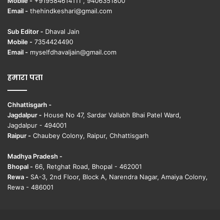
Mobile -
+919584614111 , 9406351800
Email -
thehindkeshari@gmail.com
Sub Editor -
Dhaval Jain
Mobile -
7354424490
Email -
myselfdhavaljain@gmail.com
हमारा पता
Chhattisgarh -
Jagdalpur -
House No 47, Sardar Vallabh Bhai Patel Ward,
Jagdalpur - 494001
Raipur -
Chaubey Colony, Raipur, Chhattisgarh
Madhya Pradesh -
Bhopal -
66, Retghat Road, Bhopal - 462001
Rewa -
SA-3, 2nd Floor, Block A, Narendra Nagar, Amaiya Colony,
Rewa - 486001