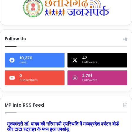
Follow Us
10,370
42
Fans
Followers
0
2,791
Subscribers
Followers
MP Info RSS Feed