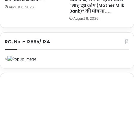
लि
“मातृ दूध कोष (Mother Milk
धा
ए
August 6, 2026
Bank)” की घोषणा……
र
व
…
August 6, 2026
र
.
दा
न
ब
RO. No :- 13895/ 134
नी
म
ह
ता
री
वं
द
न
यो
ज
ना
…
.