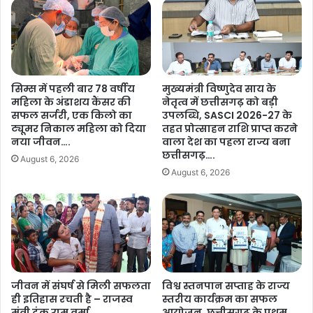
विधेयक के तहत बीएलसी के अंतर्गत नगरीय निकाय क्षेत्र में निवासरत पात्र
ब
ला
ल
हितग्राही ईडब्ल्यूएस श्रेणी की वार्षिक अधिकतम आय 3 लाख रुपए निर्धारित की
ओं
—
को
गई है, जबकि छत्तीसगढ़ नगरीय क्षेत्रों के आवास व्यक्ति को पट्टाधृति अधिकार
र
मि
अधिनियम 2023 की कंडिका 2(ख) पात्र व्यक्ति की वार्षिक आय ढाई लाख रूपए
सो
ला
से अधिक न हो, का प्रावधान है, इसलिए राज्य सरकार द्वारा विहित किया जाए का
ई
स
सिम्स में पहली बार 78 वर्षीय
मुख्यमंत्री विष्णुदेव साय के
संशोधन कर रही है.
गै
म्मा
महिला के अंडाशय कैंसर की
नेतृत्व में छत्तीसगढ़ को बड़ी
स
न
सफल सर्जरी, एक किलो का
उपलब्धि, SASCI 2026-27 के
क
ज
शेयर करें :-
ट्यूमर निकाल महिला को दिया
तहत प्रोत्साहन राशि प्राप्त करने
ने
न
नया जीवन….
वाला देश का पहला राज्य बना
क्श
More
क
छत्तीसगढ़….
August 6, 2026
न
जी
August 6, 2026
ब
व
ना
न
स
:
श
सू
क्ति
र
क
ज
र
बा
ण
जीवन में संघर्ष से मिली सफलता
विश्व स्तनपान सप्ताह के राज्य
ई
का
ही इतिहास रचती है – राजस्व
स्तरीय कार्यक्रम का सफल
के
मंत्री टंक राम वर्मा…..
आयोजन, छत्तीसगढ़ के प्रथम
आ