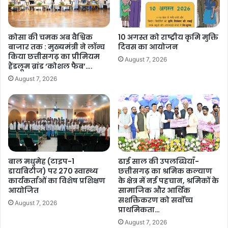
ने
गा
सूरजपुर की इस सफलता से प्रेरित होकर अब छत्तीसगढ़ के अन्य जिलों में भी
कि
जिं
पंचायतों और नगरीय निकायों को “बाल विवाह मुक्त” घोषित करने की
या
द
कोसा की चमक अब वैश्विक
10 अगस्त को राष्ट्रीय कृमि मुक्ति
स्थ
प्रक्रिया शुरू की गई है। जिन जिलों में विगत दो वर्षों में बाल विवाह का कोई
गी
बाजार तक : मुख्यमंत्री ने लॉन्च
दिवस का आयोजन
ली
का
मामला दर्ज नहीं हुआ है, वहां शीघ्र ही प्रमाणपत्र प्रदान किए जाएंगे।
किया छत्तीसगढ़ का प्रीमियम
August 7, 2026
य
ह
हैंडलूम ब्रांड ‘कोशल फैब’….
नि
र
August 7, 2026
री
को
क्ष
ना
ण
…
,
.
अ
धि
का
रि
बाल मधुमेह (टाइप-1
ढाई साल की उपलब्धियाँ-
यों
डायबिटीज) पर 270 स्वास्थ्य
छत्तीसगढ़ का श्रमिक कल्याण
को
कार्यकर्ताओं का विशेष प्रशिक्षण
के क्षेत्र में नई पहचान, श्रमिकों के
आयोजित
सामाजिक और आर्थिक
रा
सशक्तिकरण को सर्वाेच्च
ह
August 7, 2026
प्राथमिकता…
त
का
August 7, 2026