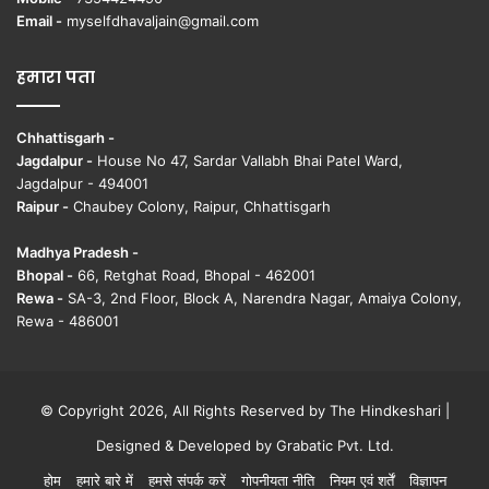
Email -
myselfdhavaljain@gmail.com
हमारा पता
Chhattisgarh -
Jagdalpur -
House No 47, Sardar Vallabh Bhai Patel Ward,
Jagdalpur - 494001
Raipur -
Chaubey Colony, Raipur, Chhattisgarh
Madhya Pradesh -
Bhopal -
66, Retghat Road, Bhopal - 462001
Rewa -
SA-3, 2nd Floor, Block A, Narendra Nagar, Amaiya Colony,
Rewa - 486001
© Copyright 2026, All Rights Reserved by The Hindkeshari |
Designed & Developed by
Grabatic Pvt. Ltd.
होम
हमारे बारे में
हमसे संपर्क करें
गोपनीयता नीति
नियम एवं शर्तें
विज्ञापन