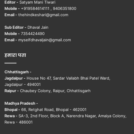
Editor -
Satyam Mani Tiwari
Mobile -
+919584614111 , 9406351800
Email -
thehindkeshari@gmail.com
Sub Editor -
Dhaval Jain
Mobile -
7354424490
Email -
myselfdhavaljain@gmail.com
हमारा पता
Chhattisgarh -
Jagdalpur -
House No 47, Sardar Vallabh Bhai Patel Ward,
Jagdalpur - 494001
Raipur -
Chaubey Colony, Raipur, Chhattisgarh
Madhya Pradesh -
Bhopal -
66, Retghat Road, Bhopal - 462001
Rewa -
SA-3, 2nd Floor, Block A, Narendra Nagar, Amaiya Colony,
Rewa - 486001