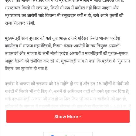
प्रदेश की भाजपा सरकार की नीति भ्रष्टाचार के मामले में जीरो टॉलरेंस की है.
भ्रष्टाचार किसी भी स्तर पर, किसी भी रूप में बर्दाश्त नहीं किया जाएगा और
भ्रष्टाचार का आरोपी चाहे कितना भी रसूखदार क्यों न हो, उसे अपने कृत्यों की
सजा मिलकर रहेगी.
मुख्यमंत्री साय बुधवार को यहां कुशाभाऊ ठाकरे परिसर स्थित भाजपा प्रदेश
कार्यालय में भाजपा महामंत्रियों, निगम-मंडल-आयोगों के नव नियुक्त अध्यक्षों-
उपाध्यक्षों और भाजपा के सभी मोर्चा प्रदेश अध्यक्षों व महामंत्रियों की पृथक-पृथक
आहूत बैठकों को संबोधित कर रहे थे. मुख्यमंत्री साय ने कहा कि प्रदेश में ‘सुशासन
तिहार’ का शुभारंभ हो गया है.
प्रदेश में भाजपा की सरकार को 15 महीने हो गए हैं और इन 15 महीनों में मोदी की
गारंटी में जितने भी वादे किए थे, उनमें से अधिकतर वादों को हमने पूरा कर दिया है;
चाहे प्रधानमंत्री आवास की बात हो या फिर किसानों का धान खरीदने की बात हो,
महिलाओं के सम्मान में महतारी वंदन योजना की बात हो या तेंदूपत्ता की 5,500 रु. में
खरीदी हो, रामलला दर्शन योजना हो या पीएससी घोटाले की जांच हो.
Show More
मोदी की गारंटी में जो वादे हमने छत्तीसगढ़ की जनता से किए थे, उन्हें 15 महीने में