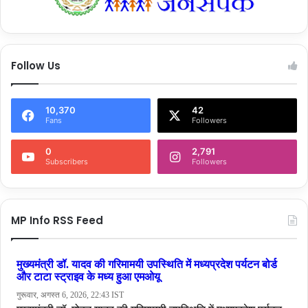
Follow Us
10,370
42
Fans
Followers
0
2,791
Subscribers
Followers
MP Info RSS Feed