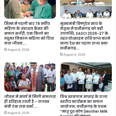
ब
मि
ढ़ा
नि
दा
स्ट्रे
य
टि
सिम्स में पहली बार 78 वर्षीय
मुख्यमंत्री विष्णुदेव साय के
रा
व
महिला के अंडाशय कैंसर की
नेतृत्व में छत्तीसगढ़ को बड़ी
:
स
सफल सर्जरी, एक किलो का
उपलब्धि, SASCI 2026-27 के
मु
र्वि
ट्यूमर निकाल महिला को दिया
तहत प्रोत्साहन राशि प्राप्त करने
ख्य
स
नया जीवन….
वाला देश का पहला राज्य बना
मं
ए
छत्तीसगढ़….
August 6, 2026
त्री
सो
August 6, 2026
वि
सि
ष्णु
ए
दे
श
व
न
सा
की
य
बै
…
ठ
जीवन में संघर्ष से मिली सफलता
विश्व स्तनपान सप्ताह के राज्य
क
ही इतिहास रचती है – राजस्व
स्तरीय कार्यक्रम का सफल
न
मंत्री टंक राम वर्मा…..
आयोजन, छत्तीसगढ़ के प्रथम
ई
“मातृ दूध कोष (Mother Milk
दि
August 6, 2026