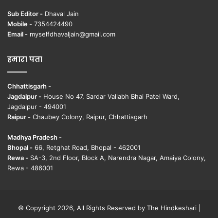
Sub Editor -
Dhaval Jain
Mobile -
7354424490
Email -
myselfdhavaljain@gmail.com
हमारा पता
Chhattisgarh -
Jagdalpur -
House No 47, Sardar Vallabh Bhai Patel Ward,
Jagdalpur - 494001
Raipur -
Chaubey Colony, Raipur, Chhattisgarh
Madhya Pradesh -
Bhopal -
66, Retghat Road, Bhopal - 462001
Rewa -
SA-3, 2nd Floor, Block A, Narendra Nagar, Amaiya Colony,
Rewa - 486001
© Copyright 2026, All Rights Reserved by The Hindkeshari |