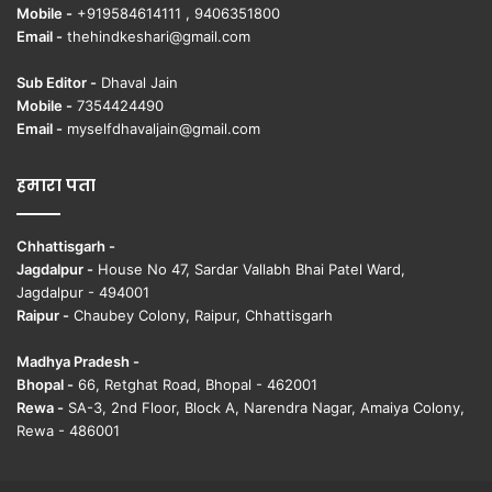
Mobile -
+919584614111 , 9406351800
Email -
thehindkeshari@gmail.com
Sub Editor -
Dhaval Jain
Mobile -
7354424490
Email -
myselfdhavaljain@gmail.com
हमारा पता
Chhattisgarh -
Jagdalpur -
House No 47, Sardar Vallabh Bhai Patel Ward,
Jagdalpur - 494001
Raipur -
Chaubey Colony, Raipur, Chhattisgarh
Madhya Pradesh -
Bhopal -
66, Retghat Road, Bhopal - 462001
Rewa -
SA-3, 2nd Floor, Block A, Narendra Nagar, Amaiya Colony,
Rewa - 486001