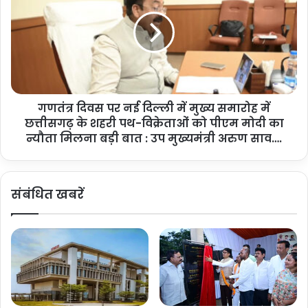
दु
तं
र्घ
त्र
ट
दि
ना
व
ओं
स
में
प
क
र
मी
गणतंत्र दिवस पर नई दिल्ली में मुख्य समारोह में
न
-
छत्तीसगढ़ के शहरी पथ-विक्रेताओं को पीएम मोदी का
ई
मु
दि
न्यौता मिलना बड़ी बात : उप मुख्यमंत्री अरुण साव….
ख्य
ल्ली
मं
में
त्री
मु
संबंधित खबरें
वि
ख्य
ष्णु
स
दे
मा
व
रो
सा
ह
य
में
…
छ
.
त्ती