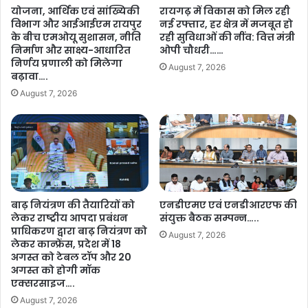
स
योजना, आर्थिक एवं सांख्यिकी
रायगढ़ में विकास को मिल रही
ग
विभाग और आईआईएम रायपुर
नई रफ्तार, हर क्षेत्र में मजबूत हो
ढ़
के बीच एमओयू सुशासन, नीति
रही सुविधाओं की नींव: वित्त मंत्री
के
निर्माण और साक्ष्य-आधारित
ओपी चौधरी……
श
निर्णय प्रणाली को मिलेगा
August 7, 2026
ह
बढ़ावा….
री
August 7, 2026
प
थ
-
वि
क्रे
ता
ओं
बाढ़ नियंत्रण की तैयारियों को
एनडीएमए एवं एनडीआरएफ की
को
लेकर राष्ट्रीय आपदा प्रबंधन
संयुक्त बैठक सम्पन्न…..
पी
प्राधिकरण द्वारा बाढ़ नियंत्रण को
ए
August 7, 2026
लेकर कान्फ्रेंस, प्रदेश में 18
म
अगस्त को टेबल टॉप और 20
मो
अगस्त को होगी मॉक
दी
एक्सरसाइज….
का
August 7, 2026
न्यौ