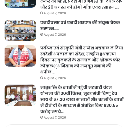
लेकर कान्फ्रेंस, प्रदेश में 18 अगस्त को टेबल टॉप
और 20 अगस्त को होगी मॉक एक्सरसाइज….
August 7, 2026
एनडीएमए एवं एनडीआरएफ की संयुक्त बैठक
सम्पन्न…..
August 7, 2026
पर्यटन एवं संस्कृति मंत्री राजेश अग्रवाल ने दिया
स्वदेशी अपनाने का संदेश, राष्ट्रीय हथकरघा
दिवस पर बुनकरों के सम्मान और श्वोकल फॉर
लोकलश् अभियान को मजबूत बनाने की
अपील…..
August 7, 2026
मातृशक्ति के खातों में पहुँची महतारी वंदन
योजना की 30वीं किस्त, मुख्यमंत्री विष्णु देव
साय ने 67.20 लाख माताओं और बहनों के खातों
में डीबीटी के माध्यम से अंतरित किए 630.55
करोड़ रुपये…
August 7, 2026