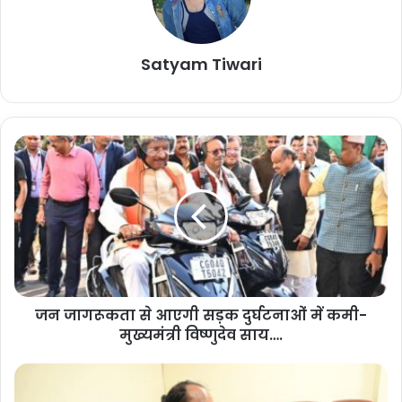
शेयर करें :-
More
Satyam Tiwari
ज
न
जा
ग
रू
क
ता
से
आ
जन जागरूकता से आएगी सड़क दुर्घटनाओं में कमी-
ए
मुख्यमंत्री विष्णुदेव साय….
गी
स
ड़
ग
क
ण