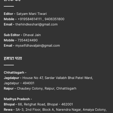
Editor -
Satyam Mani Tiwari
Mobile -
+919584614111 , 9406351800
Email -
thehindkeshari@gmail.com
Sub Editor -
Dhaval Jain
Mobile -
7354424490
Email -
myselfdhavaljain@gmail.com
हमारा पता
Chhattisgarh -
Jagdalpur -
House No 47, Sardar Vallabh Bhai Patel Ward,
Jagdalpur - 494001
Raipur -
Chaubey Colony, Raipur, Chhattisgarh
Madhya Pradesh -
Bhopal -
66, Retghat Road, Bhopal - 462001
Rewa -
SA-3, 2nd Floor, Block A, Narendra Nagar, Amaiya Colony,