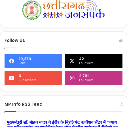
Follow Us
10,370
42
Fans
Followers
0
2,791
Subscribers
Followers
MP Info RSS Feed