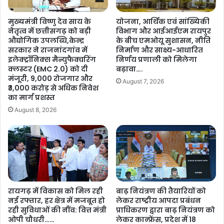
का
न
र्यों
द
मुख्यमंत्री विष्णु देव साय के
योजना, आर्थिक एवं सांख्यिकी
का
र्श
नेतृत्व में छत्तीसगढ़ को बड़ी
विभाग और आईआईएम रायपुर
कि
न
औद्योगिक उपलब्धि,केन्द्र
के बीच एमओयू सुशासन, नीति
या
…
सरकार ने राजनांदगांव में
निर्माण और साक्ष्य-आधारित
भू
.
इलेक्ट्रॉनिक्स मैन्युफैक्चरिंग
निर्णय प्रणाली को मिलेगा
मि
क्लस्टर (EMC 2.0) को दी
बढ़ावा….
पू
मंजूरी, 9,000 रोजगार और
August 7, 2026
₹3,000 करोड़ से अधिक निवेश
ज
का मार्ग प्रशस्त
न
…
August 8, 2026
.
रायगढ़ में विकास को मिल रही
बाढ़ नियंत्रण की तैयारियों को
नई रफ्तार, हर क्षेत्र में मजबूत हो
लेकर राष्ट्रीय आपदा प्रबंधन
रही सुविधाओं की नींव: वित्त मंत्री
प्राधिकरण द्वारा बाढ़ नियंत्रण को
ओपी चौधरी……
लेकर कान्फ्रेंस, प्रदेश में 18