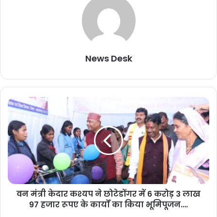
अपना ध्येय बनाया और समाज को जागरूक बनाने का महत्वपूर्ण दायित्व
निभाया।
मुख्यमंत्री श्री साय ने कहा कि स्वर्गीय राजमोहिनी देवी की निस्वार्थ सेवा,
अदम्य साहस और लोकहित के प्रति समर्पण आने वाली पीढ़ियों को सामाजिक
News Desk
न्याय, समानता और मानवीय गरिमा के लिए कार्य करने की निरंतर प्रेरणा देता
रहेगा। उनका जीवन और कृतित्व सदैव समाज के लिए पथप्रदर्शक बना
रहेगा।
Follow Us
व
न
शेयर करें :-
मं
त्री
More
के
दा
र
क
श्य
वन मंत्री केदार कश्यप ने छोटेडोंगर में 6 करोड़ 3 लाख
प
97 हजार रूपए के कार्यों का किया भूमिपूजन….
ने
छो