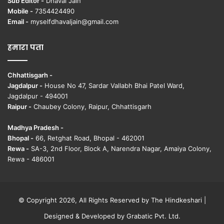
Sub Editor -
Dhaval Jain
Mobile -
7354424490
Email -
myselfdhavaljain@gmail.com
हमारा पता
Chhattisgarh -
Jagdalpur -
House No 47, Sardar Vallabh Bhai Patel Ward,
Jagdalpur - 494001
Raipur -
Chaubey Colony, Raipur, Chhattisgarh
Madhya Pradesh -
Bhopal -
66, Retghat Road, Bhopal - 462001
Rewa -
SA-3, 2nd Floor, Block A, Narendra Nagar, Amaiya Colony,
Rewa - 486001
© Copyright 2026, All Rights Reserved by The Hindkeshari |
Designed & Developed by
Grabatic Pvt. Ltd.