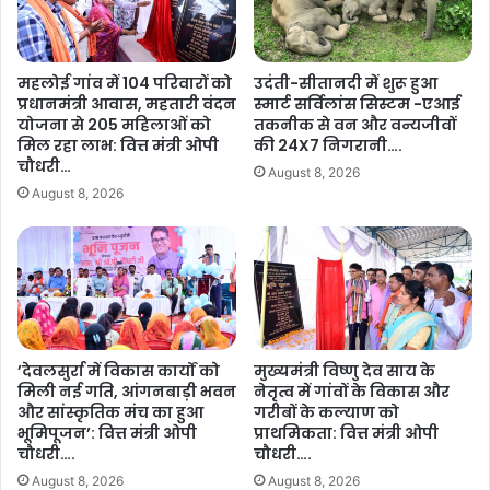
ह
हो
ल
गी
का
रा
महलोई गांव में 104 परिवारों को
उदंती-सीतानदी में शुरू हुआ
कि
ज्य
प्रधानमंत्री आवास, महतारी वंदन
स्मार्ट सर्विलांस सिस्टम -एआई
या
मं
योजना से 205 महिलाओं को
तकनीक से वन और वन्यजीवों
आ
त्रि
मिल रहा लाभ: वित्त मंत्री ओपी
की 24X7 निगरानी….
ग्र
प
चौधरी…
August 8, 2026
ह
रि
August 8, 2026
,
ष
उ
द
प
की
मु
अ
ख्य
ह
मं
म
त्री
कै
वि
बि
’देवलसुर्रा में विकास कार्यों को
मुख्यमंत्री विष्णु देव साय के
ज
मिली नई गति, आंगनबाड़ी भवन
नेतृत्व में गांवों के विकास और
ने
य
और सांस्कृतिक मंच का हुआ
गरीबों के कल्याण को
ट
भूमिपूजन’: वित्त मंत्री ओपी
प्राथमिकता: वित्त मंत्री ओपी
श
बै
चौधरी….
चौधरी….
र्मा
ठ
ने
August 8, 2026
August 8, 2026
क