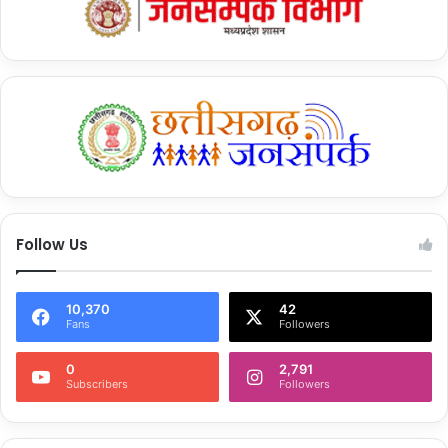
Follow Us
10,370
42
Fans
Followers
0
2,791
Subscribers
Followers