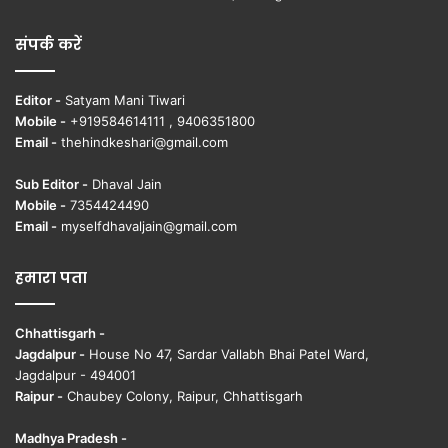
संपर्क करें
Editor -
Satyam Mani Tiwari
Mobile -
+919584614111 , 9406351800
Email -
thehindkeshari@gmail.com
Sub Editor -
Dhaval Jain
Mobile -
7354424490
Email -
myselfdhavaljain@gmail.com
हमारा पता
Chhattisgarh -
Jagdalpur -
House No 47, Sardar Vallabh Bhai Patel Ward,
Jagdalpur - 494001
Raipur -
Chaubey Colony, Raipur, Chhattisgarh
Madhya Pradesh -