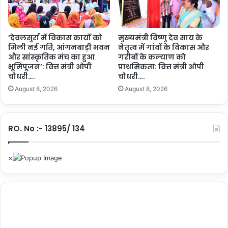
शा
ड
स
के
न
आ
का
क
’देवलसुर्रा में विकास कार्यों को
मुख्यमंत्री विष्णु देव साय के
सं
मिली नई गति, आंगनबाड़ी भवन
नेतृत्व में गांवों के विकास और
र्ष
और सांस्कृतिक मंच का हुआ
गरीबों के कल्याण को
वे
क
भूमिपूजन’: वित्त मंत्री ओपी
प्राथमिकता: वित्त मंत्री ओपी
द
गि
चौधरी….
चौधरी….
न
फ्ट
शी
August 8, 2026
August 8, 2026
है
ल
म्प
नि
र
र्ण
…
RO. No :- 13895/ 134
य
…
.
.