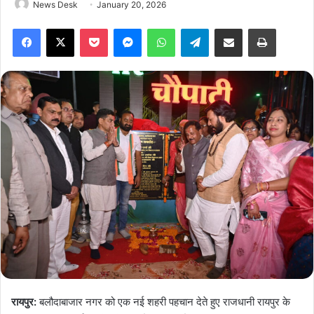
News Desk
January 20, 2026
Facebook
X
Pocket
Messenger
WhatsApp
Telegram
Share via Email
Print
रायपुर:
बलौदाबाजार नगर को एक नई शहरी पहचान देते हुए राजधानी रायपुर के