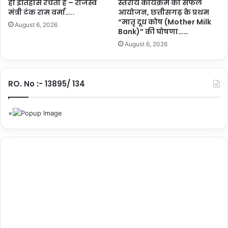
ही इतिहास रचती है – राजस्व
स्तरीय कार्यक्रम का सफल
खु
न
मंत्री टंक राम वर्मा…..
आयोजन, छत्तीसगढ़ के प्रथम
श
More
…
“मातृ दूध कोष (Mother Milk
वं
.
August 6, 2026
Bank)” की घोषणा……
त
.
August 6, 2026
सा
हे
ब
ने
RO. No :- 13895/ 134
कि
या
लो
का
र्प
ण
…
.
.