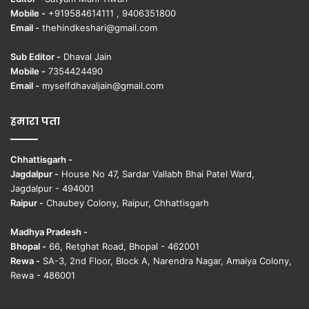
Mobile -
+919584614111 , 9406351800
Email -
thehindkeshari@gmail.com
Sub Editor -
Dhaval Jain
Mobile -
7354424490
Email -
myselfdhavaljain@gmail.com
हमारा पता
Chhattisgarh -
Jagdalpur -
House No 47, Sardar Vallabh Bhai Patel Ward,
Jagdalpur - 494001
Raipur -
Chaubey Colony, Raipur, Chhattisgarh
Madhya Pradesh -
Bhopal -
66, Retghat Road, Bhopal - 462001
Rewa -
SA-3, 2nd Floor, Block A, Narendra Nagar, Amaiya Colony,
Rewa - 486001