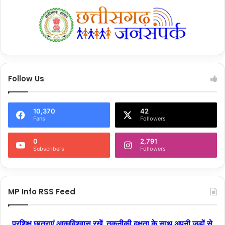
Follow Us
10,370
42
Fans
Followers
0
2,791
Subscribers
Followers
MP Info RSS Feed