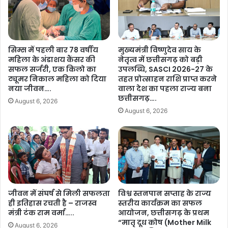
ल
स
ख
शेयर करें :-
भा
न
प
ला
More
ति
ल
सिम्स में पहली बार 78 वर्षीय
मुख्यमंत्री विष्णुदेव साय के
ह
दे
महिला के अंडाशय कैंसर की
नेतृत्व में छत्तीसगढ़ को बड़ी
रि
वां
सफल सर्जरी, एक किलो का
उपलब्धि, SASCI 2026-27 के
वं
ग
ट्यूमर निकाल महिला को दिया
तहत प्रोत्साहन राशि प्राप्त करने
श
न
नया जीवन….
वाला देश का पहला राज्य बना
हों
ने
छत्तीसगढ़….
August 6, 2026
गे
ज
August 6, 2026
मु
ता
ख्य
या
अ
ग
ति
ह
थि
रा
,
शो
मु
क
ख्य
जीवन में संघर्ष से मिली सफलता
विश्व स्तनपान सप्ताह के राज्य
…
ही इतिहास रचती है – राजस्व
स्तरीय कार्यक्रम का सफल
मं
.
मंत्री टंक राम वर्मा…..
आयोजन, छत्तीसगढ़ के प्रथम
त्री
.
“मातृ दूध कोष (Mother Milk
वि
August 6, 2026