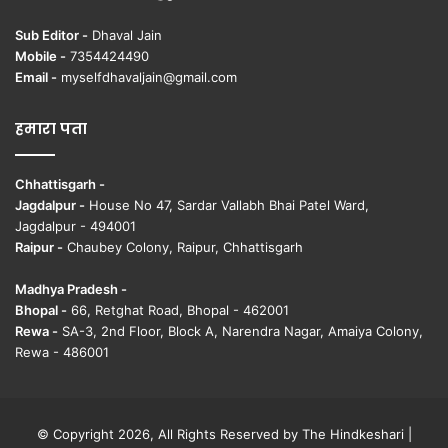
Sub Editor -
Dhaval Jain
Mobile -
7354424490
Email -
myselfdhavaljain@gmail.com
हमारा पता
Chhattisgarh -
Jagdalpur -
House No 47, Sardar Vallabh Bhai Patel Ward,
Jagdalpur - 494001
Raipur -
Chaubey Colony, Raipur, Chhattisgarh
Madhya Pradesh -
Bhopal -
66, Retghat Road, Bhopal - 462001
Rewa -
SA-3, 2nd Floor, Block A, Narendra Nagar, Amaiya Colony,
Rewa - 486001
© Copyright 2026, All Rights Reserved by The Hindkeshari |