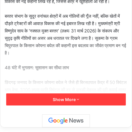
विकास की नई कहानी लिख रहे हैं, जिससे क्षेत्र में खुशहाली आ रही है।
बस्तर संभाग के सुदूर वनांचल क्षेत्रों में अब गोलियों की गूँज नहीं, बल्कि खेतों में
दौड़ते ट्रैक्टरों की आवाज़ विकास की नई इबारत लिख रही है। मुख्यमंत्री श्री
विष्णुदेव साय के ‘नक्सल मुक्त बस्तर’ (लक्ष्य: 31 मार्च 2026) के संकल्प और
सुदृढ़ कृषि नीतियों का असर अब धरातल पर दिखने लगा है। सुकमा के ग्राम
चिपुरपाल के किसान कोयना बघेल की कहानी इस बदलाव का जीवंत प्रमाण बन गई
है।
48 घंटे में भुगतान: सुशासन का सीधा लाभ
छिंदगढ़ जनपद के किसान कोयना बघेल ने जैसे ही बिरसठपाल केंद्र में 50 क्विंटल
धान बेचा, 3100 रुपया प्रति क्विंटल की दर से उनकी मेहनत की पूरी कमाई मात्र
48 घंटे के भीतर सीधे बैंक खाते में पहुँच गई। बिचौलियों की समाप्ति और समयबद्ध
Show More
भुगतान ने किसान को इतना सशक्त बनाया कि उन्होंने अपनी जमा पूंजी से नया
‘मैसी फर्गुसन’ ट्रैक्टर ट्राली के साथ खरीद लिया।
हितग्राही श्री कोयना ने कहा कि धान खरीदी व्यवस्था बहुत अच्छी