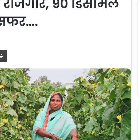
ीं रोजगार, 90 डिसमिल
 सफर….
Print