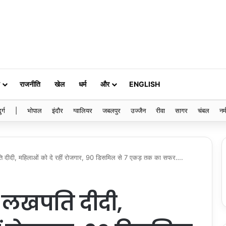
राजनीति
खेल
धर्म
और
ENGLISH
ुर्ग
|
भोपाल
इंदौर
ग्वालियर
जबलपुर
उज्जैन
रीवा
सागर
चंबल
नर्
खपति दीदी, महिलाओं को दे रहीं रोजगार, 90 डिसमिल से 7 एकड़ तक का सफर….
ं लखपति दीदी,