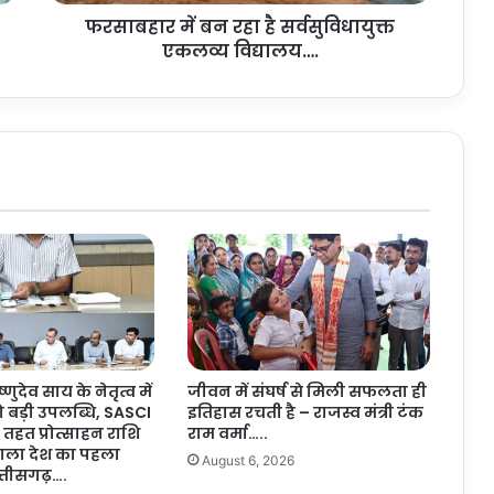
न
फरसाबहार में बन रहा है सर्वसुविधायुक्त
र
एकलव्य विद्यालय….
हा
है
स
र्व
सु
वि
धा
यु
क्त
ए
क
ल
व्य
वि
द्या
ष्णुदेव साय के नेतृत्व में
जीवन में संघर्ष से मिली सफलता ही
ल
ो बड़ी उपलब्धि, SASCI
इतिहास रचती है – राजस्व मंत्री टंक
य
तहत प्रोत्साहन राशि
राम वर्मा…..
…
 वाला देश का पहला
August 6, 2026
.
त्तीसगढ़….