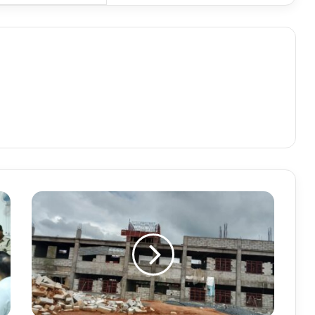
फ
र
सा
ब
हा
र
में
ब