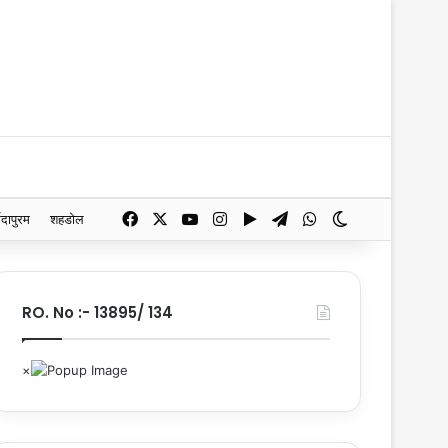
Facebook
X
YouTube
Instagram
Google Play
Telegram
WhatsApp
Switch skin
मदापुरम
शहडोल
RO. No :- 13895/ 134