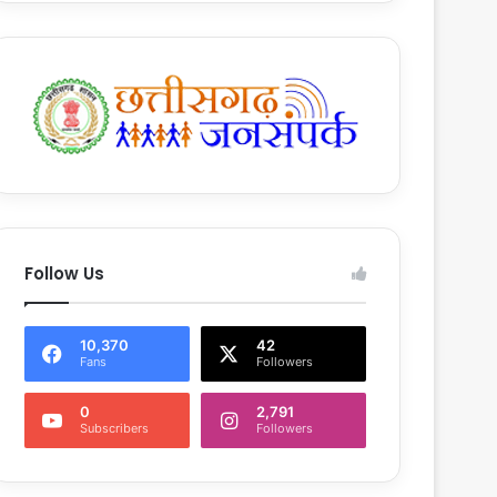
Follow Us
10,370
42
Fans
Followers
0
2,791
Subscribers
Followers