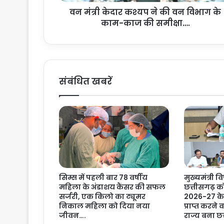
श्य
वन मंत्री केदार कश्यप ने की वन विभाग के
प
काम-काज की समीक्षा….
ने
की
व
न
वि
भा
संबंधित खबरें
ग
के
का
म
-
का
ज
की
स
सिम्स में पहली बार 78 वर्षीय
मुख्यमंत्री वि
मी
महिला के अंडाशय कैंसर की सफल
छत्तीसगढ़ क
क्षा
सर्जरी, एक किलो का ट्यूमर
2026-27 के 
…
निकाल महिला को दिया नया
प्राप्त करने
.
जीवन….
राज्य बना छ