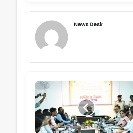
News Desk
व
न
मं
त्री
के
दा
र
क