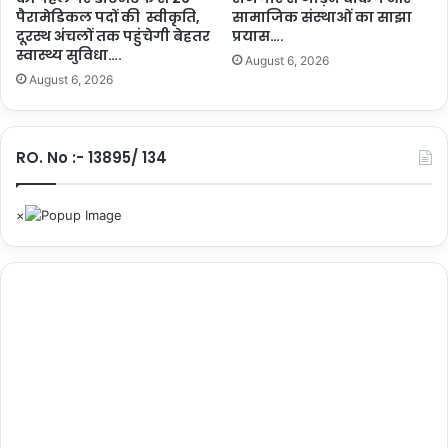
च्छ
पैरामेडिकल पदों की स्वीकृति,
सामाजिक संस्थाओं का साझा
ता
दूरस्थ अंचलों तक पहुंचेगी बेहतर
प्रयास….
प
स्वास्थ्य सुविधा….
August 6, 2026
ह
August 6, 2026
ल
को
रा
RO. No :- 13895/ 134
ष्ट्री
य
मं
च
प
र
मि
ली
प
ह
चा
न
…
.