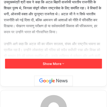
उपमुख्यमंत्री श्री साव ने कहा कि अटल बिहारी वाजपेयी भारतीय राजनीति के
शिखर पुरुष थे, जिनका संपूर्ण जीवन राष्ट्रसेवा के लिए समर्पित रहा। वे विचारों के
धनी, ओजस्वी वक्ता और दूरदृष्टा राजनेता थे। अटल जी ने न सिर्फ भारतीय
राजनीति को नई दिशा दी, बल्कि आमजन की आशाओं को नीति में परिवर्तित कर
दिखाया। पोखरण परमाणु परीक्षण हो या सर्वसमावेशी विकास की परिकल्पना, हर
कदम पर उन्होंने भारत को गौरवान्वित किया।
उन्होंने आगे कहा कि अटल जी का जीवन सरलता, संयम और राष्ट्रीय भावना का
प्रतीक रहा है। उन्होंने लोकतंत्र की गरिमा को सदैव सर्वोपरि रखा और विपक्ष को
भी सम्मान देने की परंपरा स्थापित की। उनके व्यक्तित्व से वर्तमान और आने वाली
पीढ़ियों को प्रेरणा लेने की आवश्यकता है।
Show More
इस अवसर पर सांसद श्रीमती रूपकुमारी चौधरी, सरायपाली विधायक श्रीमती
चातुरी नंद, बसना विधायक श्री संपत अग्रवाल, पूर्व सांसद श्री चुन्नी लाल साहू,
जिला पंचायत अध्यक्ष श्रीमती मोगरा पटेल, छत्तीसगढ़ बीज निगम के अध्यक्ष श्री
चंद्रहास चंद्राकर,राज्य महिला आयोग की सदस्य श्रीमती सरला कोसरिया,
स्काउट गाइड संघ के जिलाध्यक्ष श्री येतराम साहू, जिला पंचायत अध्यक्ष श्रीमती
मोगरा पटेल एवं अन्य जनप्रतिनिधिगण, गणमान्य नागरिक एवं बड़ी संख्या में