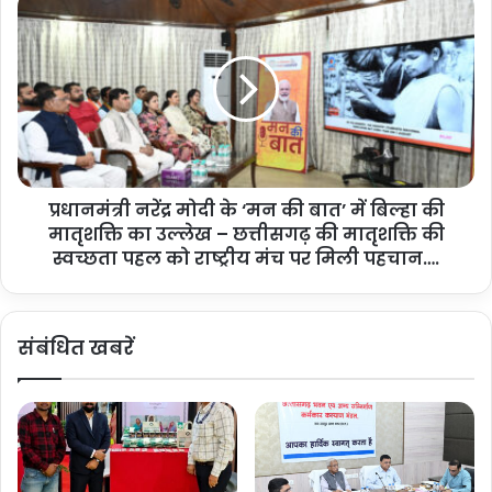
प्र
सं
धा
चा
न
र
मं
ए
त्री
वं
न
ग्रा
रें
मी
द्र
ण
मो
वि
प्रधानमंत्री नरेंद्र मोदी के ‘मन की बात’ में बिल्हा की
दी
का
मातृशक्ति का उल्लेख – छत्तीसगढ़ की मातृशक्ति की
के
स
‘
स्वच्छता पहल को राष्ट्रीय मंच पर मिली पहचान….
रा
म
ज्य
न
मं
की
संबंधित खबरें
त्री
बा
डॉ
त
.
’
च
में
न्द्र
बि
शे
ल्हा
ख
की