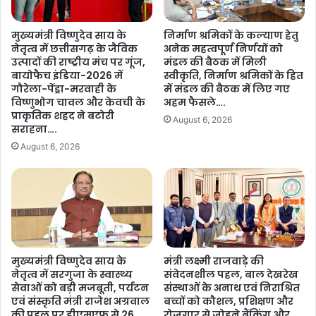
र
मा
पे
तृ
मुख्यमंत्री विष्णुदेव साय के
निर्माण श्रमिकों के कल्याण हेतु
म्मा
श
नेतृत्व में छत्तीसगढ़ के जैविक
अनेक महत्वपूर्ण निर्णयों को
सा
क्ति
उत्पादों की राष्ट्रीय मंच पर गूंज,
मंडल की बैठक में मिली
नी
का
बायोफैच इंडिया-2026 में
स्वीकृति, निर्माण श्रमिकों के हित
ने
उ
गौरेला-पेंड्रा-मरवाही के
में मंडल की बैठक में लिए गए
की
ल्ले
विष्णुभोग चावल और केवची के
अहम फैसले….
सौ
प्राकृतिक शहद ने बटोरी
ख
August 6, 2026
ज
सराहना….
–
न्य
छ
August 6, 2026
मु
त्ती
ला
स
क़ा
ग
त
ढ़
…
की
.
मा
तृ
मुख्यमंत्री विष्णुदेव साय के
मंत्री लक्ष्मी राजवाड़े की
श
नेतृत्व में सरगुजा के स्वास्थ्य
संवेदनशील पहल, बाल देखरेख
क्ति
सेवाओं को बड़ी मजबूती, पर्यटन
संस्थाओं के अनाथ एवं निराश्रित
की
एवं संस्कृति मंत्री राजेश अग्रवाल
बच्चों को कौशल, प्रशिक्षण और
स्व
की पहल पर डीएमएफ से 26
रोजगार से जोड़ने बैंकिंग और