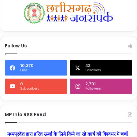
Follow Us
10,370
42
Fans
Followers
0
2,791
Subscribers
Followers
MP Info RSS Feed