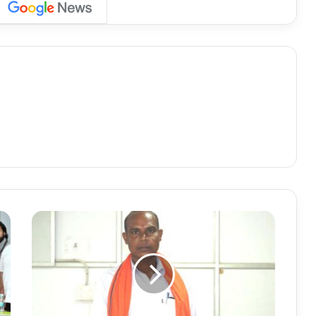
प्र
धा
न
मं
त्री
कि
सा