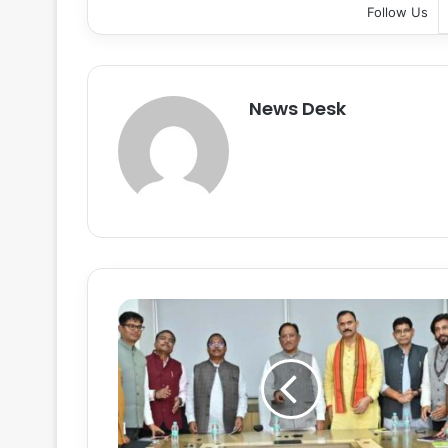
Follow Us
News Desk
सु
शा
स
न
की
न
ई