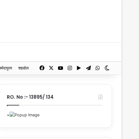
Facebook
X
YouTube
Instagram
Google Play
Telegram
WhatsApp
Switch skin
नर्मदापुरम
शहडोल
RO. No :- 13895/ 134