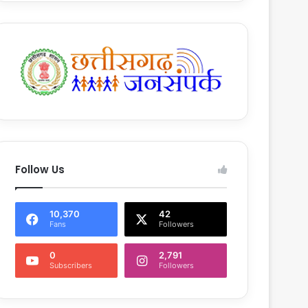
Follow Us
10,370
42
Fans
Followers
0
2,791
Subscribers
Followers