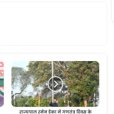
रा
ज्य
पा
ल
र
मे
न
डे
का
राज्यपाल रमेन डेका ने गणतंत्र दिवस के
ने