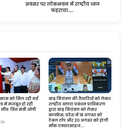
अवसर पर लोकभवन में राष्ट्रीय ध्वज
ग
ण
फहराया…..
तं
त्र
दि
व
स
के
अ
व
स
र
प
र
लो
क
विकास को मिल रही नई
बाढ़ नियंत्रण की तैयारियों को लेकर
भ
ेत्र में मजबूत हो रही
राष्ट्रीय आपदा प्रबंधन प्राधिकरण
व
ींव: वित्त मंत्री ओपी
द्वारा बाढ़ नियंत्रण को लेकर
न
कान्फ्रेंस, प्रदेश में 18 अगस्त को
में
टेबल टॉप और 20 अगस्त को होगी
026
रा
मॉक एक्सरसाइज….