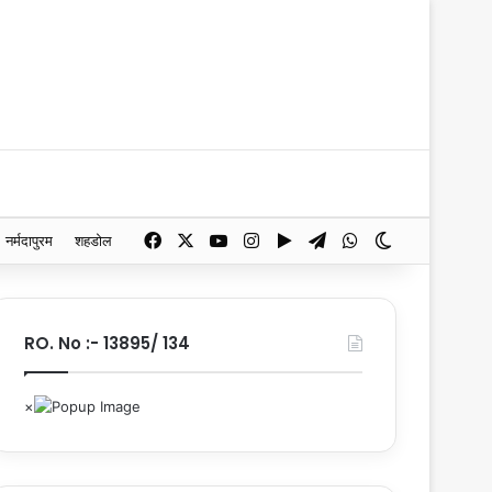
Facebook
X
YouTube
Instagram
Google Play
Telegram
WhatsApp
Switch skin
नर्मदापुरम
शहडोल
RO. No :- 13895/ 134