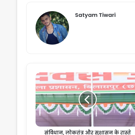
Satyam Tiwari
सं
वि
धा
न
,
लो
क
तं
त्र
संविधान, लोकतंत्र और सुशासन के रास्ते
औ