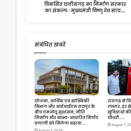
विकसित छत्तीसगढ़ का निर्माण सरकार
र
सु
का संकल्प : मुख्यमंत्री विष्णु देव साय….
शा
स
न
के
रा
संबंधित खबरें
स्ते
वि
क
सि
त
छ
त्ती
स
ग
योजना, आर्थिक एवं सांख्यिकी
रायगढ़ में 
ढ़
विभाग और आईआईएम रायपुर के
रफ्तार, हर क्ष
का
बीच एमओयू सुशासन, नीति
सुविधाओं की न
नि
निर्माण और साक्ष्य-आधारित निर्णय
चौधरी……
र्मा
प्रणाली को मिलेगा बढ़ावा….
August 7, 2
ण
August 7, 2026