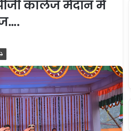
पीजी कॉलेज मैदान में
वज….
Print