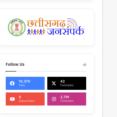
Follow Us
10,370
42
Fans
Followers
0
2,791
Subscribers
Followers