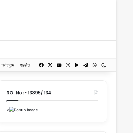
Facebook
X
YouTube
Instagram
Google Play
Telegram
WhatsApp
Switch skin
नर्मदापुरम
शहडोल
RO. No :- 13895/ 134