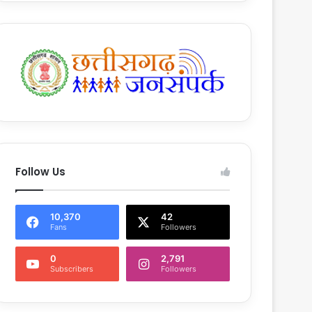
Follow Us
10,370
42
Fans
Followers
0
2,791
Subscribers
Followers