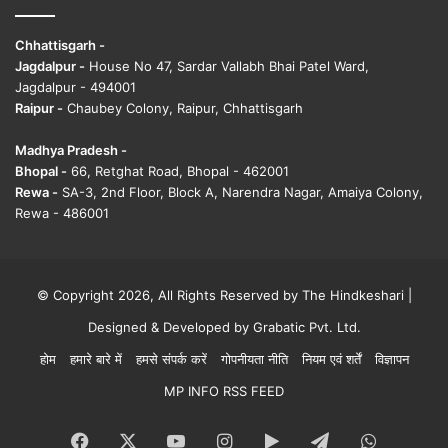
Chhattisgarh -
Jagdalpur -
House No 47, Sardar Vallabh Bhai Patel Ward,
Jagdalpur - 494001
Raipur -
Chaubey Colony, Raipur, Chhattisgarh
Madhya Pradesh -
Bhopal -
66, Retghat Road, Bhopal - 462001
Rewa -
SA-3, 2nd Floor, Block A, Narendra Nagar, Amaiya Colony,
Rewa - 486001
© Copyright 2026, All Rights Reserved by The Hindkeshari |
Designed & Developed by
Grabatic Pvt. Ltd.
होम
हमारे बारे में
हमसे संपर्क करें
गोपनीयता नीति
नियम एवं शर्तें
विज्ञापन
MP INFO RSS FEED
Facebook
X
YouTube
Instagram
Google
Telegram
WhatsA