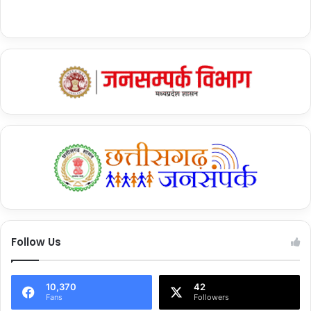
Yogi Adityanath
Follow Us
10,370
42
Fans
Followers