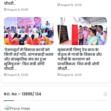
का
चौधरी…
August 8, 2026
:
August 8, 2026
डॉ
.
र
म
न
सिं
ह
…
’देवलसुर्रा में विकास कार्यों को
मुख्यमंत्री विष्णु देव साय के
मिली नई गति, आंगनबाड़ी भवन
नेतृत्व में गांवों के विकास और
.
और सांस्कृतिक मंच का हुआ
गरीबों के कल्याण को
भूमिपूजन’: वित्त मंत्री ओपी
प्राथमिकता: वित्त मंत्री ओपी
चौधरी….
चौधरी….
August 8, 2026
August 8, 2026
RO. No :- 13895/ 134