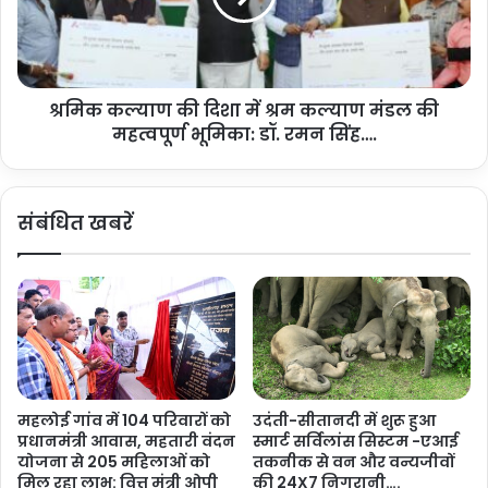
व
ण
र
की
-
दि
रें
शा
ज
श्रमिक कल्याण की दिशा में श्रम कल्याण मंडल की
में
र
महत्वपूर्ण भूमिका: डॉ. रमन सिंह….
श्र
जं
म
बू
क
री
ल्या
संबंधित खबरें
का
ण
कि
मं
या
ड
शु
ल
भा
की
रं
म
भ
ह
…
त्व
.
पू
महलोई गांव में 104 परिवारों को
उदंती-सीतानदी में शुरू हुआ
र्ण
प्रधानमंत्री आवास, महतारी वंदन
स्मार्ट सर्विलांस सिस्टम -एआई
भू
योजना से 205 महिलाओं को
तकनीक से वन और वन्यजीवों
मि
मिल रहा लाभ: वित्त मंत्री ओपी
की 24X7 निगरानी….