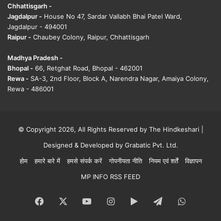
Chhattisgarh -
Jagdalpur -
House No 47, Sardar Vallabh Bhai Patel Ward,
Jagdalpur - 494001
Raipur -
Chaubey Colony, Raipur, Chhattisgarh
Madhya Pradesh -
Bhopal -
66, Retghat Road, Bhopal - 462001
Rewa -
SA-3, 2nd Floor, Block A, Narendra Nagar, Amaiya Colony,
Rewa - 486001
© Copyright 2026, All Rights Reserved by The Hindkeshari |
Designed & Developed by
Grabatic Pvt. Ltd.
होम
हमारे बारे में
हमसे संपर्क करें
गोपनीयता नीति
नियम एवं शर्तें
विज्ञापन
MP INFO RSS FEED
Facebook
X
YouTube
Instagram
Google
Telegram
WhatsA