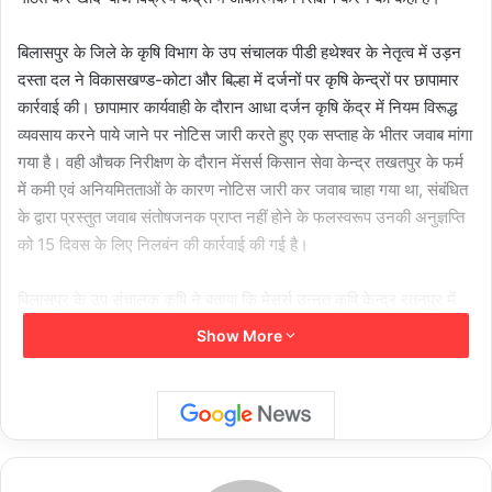
बिलासपुर के जिले के कृषि विभाग के उप संचालक पीडी हथेश्वर के नेतृत्व में उड़न
दस्ता दल ने विकासखण्ड-कोटा और बिल्हा में दर्जनों पर कृषि केन्द्रों पर छापामार
कार्रवाई की। छापामार कार्यवाही के दौरान आधा दर्जन कृषि केंद्र में नियम विरूद्ध
व्यवसाय करने पाये जाने पर नोटिस जारी करते हुए एक सप्ताह के भीतर जवाब मांगा
गया है। वही औचक निरीक्षण के दौरान मेंसर्स किसान सेवा केन्द्र तखतपुर के फर्म
में कमी एवं अनियमितताओं के कारण नोटिस जारी कर जवाब चाहा गया था, संबंधित
के द्वारा प्रस्तुत जवाब संतोषजनक प्राप्त नहीं होने के फलस्वरूप उनकी अनुज्ञप्ति
को 15 दिवस के लिए निलबंन की कार्रवाई की गई है।
बिलासपुर के उप संचालक कृषि ने बताया कि मेसर्स उन्नत कृषि केन्द्र रतनपुर में
क्रेताओं को बिना बिल दिये उर्वरक का व्यवसाय किये जाने के कारण नोटिस जारी
Show More
किया गया। इसी प्रकार मेसर्स शेखर कृषि केन्द्र कोनचरा को बिना
आई.एफ.एम.एस, आई.डी के उर्वरक का व्यवसाय करते पाये जाने पर विक्रय
प्रतिबंध कर उपलब्ध स्टॉक को जब्ती की कार्यवाही कर नोटिस जारी किया गया।
ग्राम कोनचरा स्थित अतुल कृषि केन्द्र में अनियमितता पाये जाने के कारण गोदाम
को सील करने की कार्यवाही किया गया। ग्राम मदनपुर विकास खण्ड बिल्हा अन्तर्गत