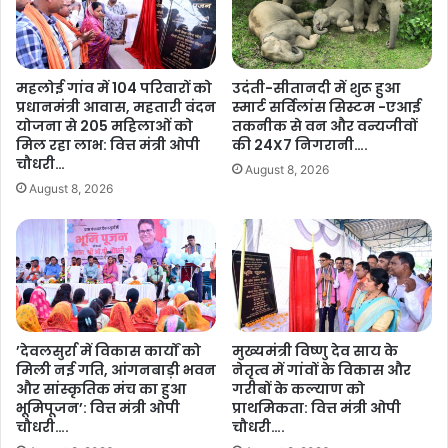
हि
की
त
जा
ग्रा
न
हि
का
महलोई गांव में 104 परिवारों को
उदंती-सीतानदी में शुरू हुआ
यों
री
प्रधानमंत्री आवास, महतारी वंदन
स्मार्ट सर्विलांस सिस्टम -एआई
से
अ
योजना से 205 महिलाओं को
तकनीक से वन और वन्यजीवों
धै
नि
मिल रहा लाभ: वित्त मंत्री ओपी
की 24X7 निगरानी….
र्य
वा
चौधरी…
August 8, 2026
र
र्य
August 8, 2026
ख
:
ने
क्ष
की
म
अ
ता
पी
नि
ल
र्मा
…
ण
का
’देवलसुर्रा में विकास कार्यों को
मुख्यमंत्री विष्णु देव साय के
मिली नई गति, आंगनबाड़ी भवन
नेतृत्व में गांवों के विकास और
र्य
और सांस्कृतिक मंच का हुआ
गरीबों के कल्याण को
क्र
भूमिपूजन’: वित्त मंत्री ओपी
प्राथमिकता: वित्त मंत्री ओपी
म
चौधरी….
चौधरी….
में