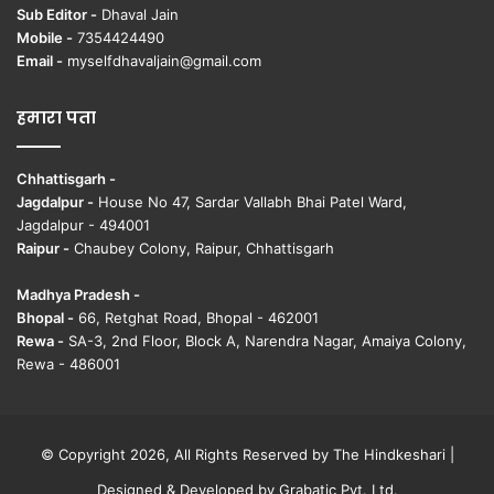
Sub Editor -
Dhaval Jain
Mobile -
7354424490
Email -
myselfdhavaljain@gmail.com
हमारा पता
Chhattisgarh -
Jagdalpur -
House No 47, Sardar Vallabh Bhai Patel Ward,
Jagdalpur - 494001
Raipur -
Chaubey Colony, Raipur, Chhattisgarh
Madhya Pradesh -
Bhopal -
66, Retghat Road, Bhopal - 462001
Rewa -
SA-3, 2nd Floor, Block A, Narendra Nagar, Amaiya Colony,
Rewa - 486001
© Copyright 2026, All Rights Reserved by The Hindkeshari |
Designed & Developed by
Grabatic Pvt. Ltd.