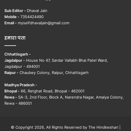
Sub Editor -
Dhaval Jain
Mobile -
7354424490
Email -
myselfdhavaljain@gmail.com
हमारा पता
Chhattisgarh -
Jagdalpur -
House No 47, Sardar Vallabh Bhai Patel Ward,
Jagdalpur - 494001
Raipur -
Chaubey Colony, Raipur, Chhattisgarh
Madhya Pradesh -
Bhopal -
66, Retghat Road, Bhopal - 462001
Rewa -
SA-3, 2nd Floor, Block A, Narendra Nagar, Amaiya Colony,
Rewa - 486001
© Copyright 2026, All Rights Reserved by The Hindkeshari |