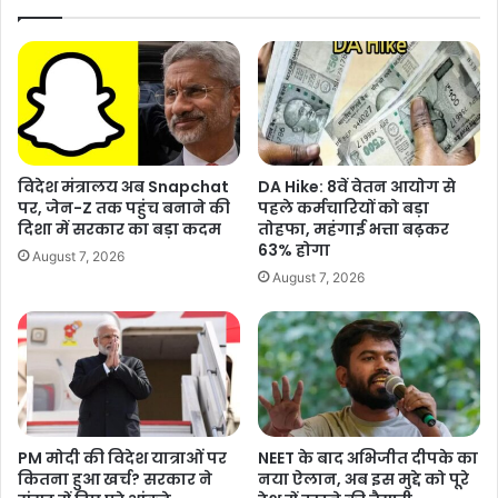
B
या
M
र
W
!
प
जा
र
नि
स्टं
ए
ट
क्या
क
है
विदेश मंत्रालय अब Snapchat
DA Hike: 8वें वेतन आयोग से
र
ट्रं
पर, जेन-Z तक पहुंच बनाने की
पहले कर्मचारियों को बड़ा
ते
प
दिशा में सरकार का बड़ा कदम
तोहफा, महंगाई भत्ता बढ़कर
Tags
CSR scam in Kerala
ED raids
न
की
63% होगा
August 7, 2026
Enforcement Directorate
ज
'
August 7, 2026
र
टी
आ
म
ए
-
छा
4
त्र
'
PM मोदी की विदेश यात्राओं पर
NEET के बाद अभिजीत दीपके का
कितना हुआ खर्च? सरकार ने
नया ऐलान, अब इस मुद्दे को पूरे