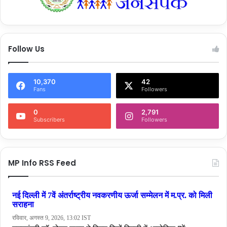
Follow Us
10,370
42
Fans
Followers
0
2,791
Subscribers
Followers
MP Info RSS Feed