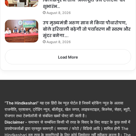
बिलासपुर में तीन ‘अन्नपूर्ति ग्रेन एटीएम‘ का
शुभारंभ…
August 8, 2026
उप मुख्यमंत्री अरुण साव ने किया पौधारोपण,
बोले हरियाली बढ़ेगी तो पर्यावरण भी स्वस्थ और
सुंदर बनेगा….
August 8, 2026
Load More
“The Hindkeshari”
यह एक हिंदी वेब न्यूज़ पोर्टल है जिसमें ब्रेकिंग न्यूज़ के अलावा
राजनीति, प्रशासन, ट्रेंडिंग न्यूज, बॉलीवुड, खेल जगत, लाइफस्टाइल, बिजनेस, सेहत, ब्यूटी,
रोजगार तथा टेक्नोलॉजी से संबंधित खबरें पोस्ट की जाती है।
Disclaimer -
समाचार से सम्बंधित किसी भी तरह के विवाद के लिए साइट के कुछ तत्वों में
उपयोगकर्ताओं द्वारा प्रस्तुत सामग्री ( समाचार / फोटो / विडियो आदि ) शामिल होगी The
Hindkeshari इस तरह के सामग्रियों के लिए कोई ज़िम्मेदार नहीं स्वीकार करता है। The