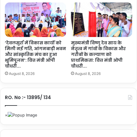
संख्या में आए स्वयंसेवक उपस्थित थे।
जी
ए
स
यह भी पढ़ें :-
मुख्यमंत्री विष्णु देव साय ने चंद्र ग्रहण से पहले निभाई
टी
द
परंपरा, गौ माता को खिलाया गुड़-रोटी….
रों
में
’देवलसुर्रा में विकास कार्यों को
मुख्यमंत्री विष्णु देव साय के
मिली नई गति, आंगनबाड़ी भवन
नेतृत्व में गांवों के विकास और
क
शेयर करें :-
और सांस्कृतिक मंच का हुआ
गरीबों के कल्याण को
टौ
भूमिपूजन’: वित्त मंत्री ओपी
प्राथमिकता: वित्त मंत्री ओपी
More
ती
चौधरी….
चौधरी….
का
August 8, 2026
August 8, 2026
ला
भ
…
.
RO. No :- 13895/ 134