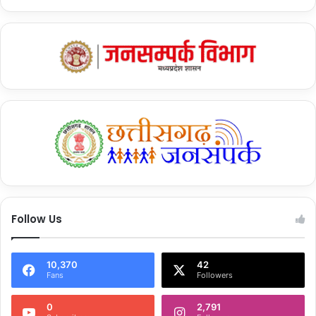
Follow Us
10,370
42
Fans
Followers
0
2,791