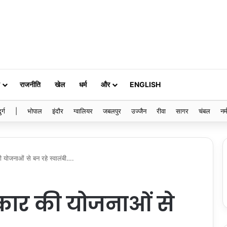
राजनीति
खेल
धर्म
और
ENGLISH
ुर्ग
|
भोपाल
इंदौर
ग्वालियर
जबलपुर
उज्जैन
रीवा
सागर
चंबल
नर्
 योजनाओं से बन रहे स्वालंबी….
कार की योजनाओं से