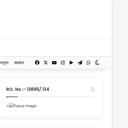
Facebook
X
YouTube
Instagram
Google Play
Telegram
WhatsApp
Switch skin
मदापुरम
शहडोल
RO. No :- 13895/ 134