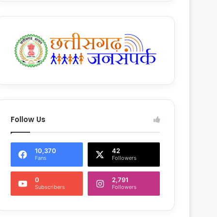
Follow Us
10,370
42
Fans
Followers
0
2,791
Subscribers
Followers