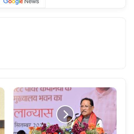
छ
त्ती
स
ग
ढ़
जी
रो