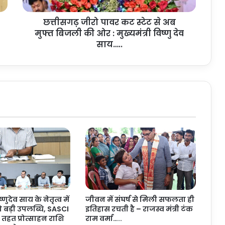
पा
व
छत्तीसगढ़ जीरो पावर कट स्टेट से अब
र
मुफ्त बिजली की ओर : मुख्यमंत्री विष्णु देव
क
ट
साय…..
स्टे
ट
से
अ
ब
मु
फ्त
बि
ज
ली
की
ओ
र
:
ष्णुदेव साय के नेतृत्व में
जीवन में संघर्ष से मिली सफलता ही
मु
ो बड़ी उपलब्धि, SASCI
इतिहास रचती है – राजस्व मंत्री टंक
ख्य
तहत प्रोत्साहन राशि
राम वर्मा…..
मं