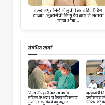
ले
में
बलरामपुर जिले में लुत्ती (सतबहिनी) डैम
लु
हादसा : मुख्यमंत्री विष्णु देव साय ने जताया
त्ती
(
गहरा शोक….
स
त
ब
हि
नी
संबंधित खबरें
)
डै
म
हा
द
सा
:
मु
ख्य
सिम्स में पहली बार 78 वर्षीय
मुख्यमंत्री वि
मं
महिला के अंडाशय कैंसर की सफल
छत्तीसगढ़ क
त्री
सर्जरी, एक किलो का ट्यूमर
2026-27 के 
वि