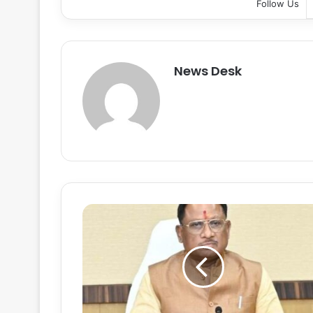
Follow Us
News Desk
ब
ल
रा
म
पु
र
जि