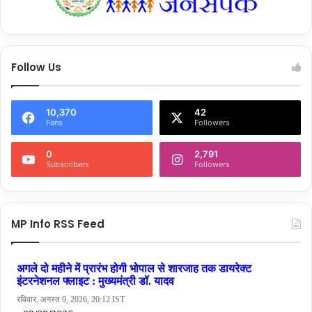
Follow Us
10,370
42
Fans
Followers
0
2,791
Subscribers
Followers
MP Info RSS Feed