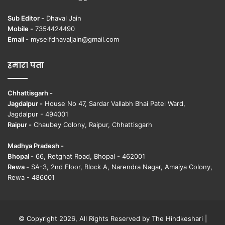
Sub Editor -
Dhaval Jain
Mobile -
7354424490
Email -
myselfdhavaljain@gmail.com
हमारा पता
Chhattisgarh -
Jagdalpur -
House No 47, Sardar Vallabh Bhai Patel Ward,
Jagdalpur - 494001
Raipur -
Chaubey Colony, Raipur, Chhattisgarh
Madhya Pradesh -
Bhopal -
66, Retghat Road, Bhopal - 462001
Rewa -
SA-3, 2nd Floor, Block A, Narendra Nagar, Amaiya Colony,
Rewa - 486001
© Copyright 2026, All Rights Reserved by The Hindkeshari |