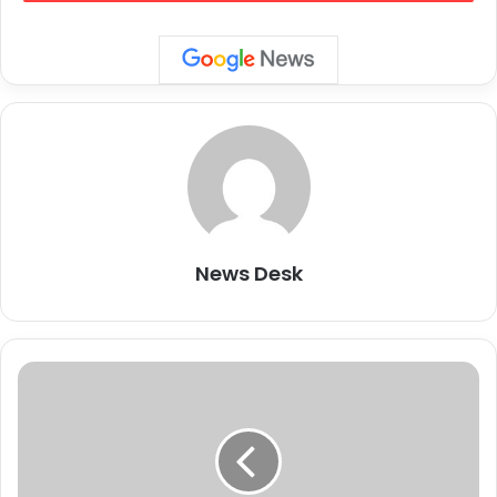
में 6.5 अरब डॉलर का इजाफा हुआ है. गौतम अदाणी के नेटवर्थ में आए उछाल के
पीछे बीते दिनों उनकी कंपनियों के शेयरों में तेजी है.
यह भी पढ़ें
ब्लूमबर्ग बिलेनियर्स इंडेक्स के मुताबिक गौतम अदाणी की नेटवर्थ 66.7 अरब डॉलर
हो गई है. इसके चलते अब गौतम अदाणी 19वें स्थान पर आ गए हैं.
28 नवंबर को अदाणी ग्रुप शेयरों का ओवरऑल मार्केट कैप 1.04 लाख करोड़
रुपये बढ़कर 11.29 लाख करोड़ रुपये हो गया है. जो कि 11 अप्रैल 2022 के बाद
News Desk
एक दिन में सबसे बड़ा उछाल था.
यू
पी
के
कॉ
ले
ज