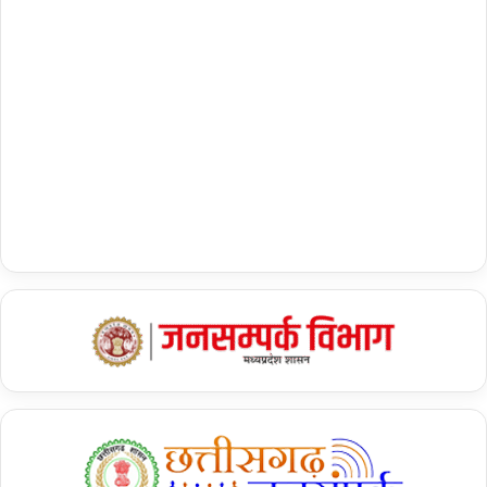
Tags
Adani Group
bloomberg billionaire index
Bloomberg Billionaires Index
Gautam Adani
Rich people List