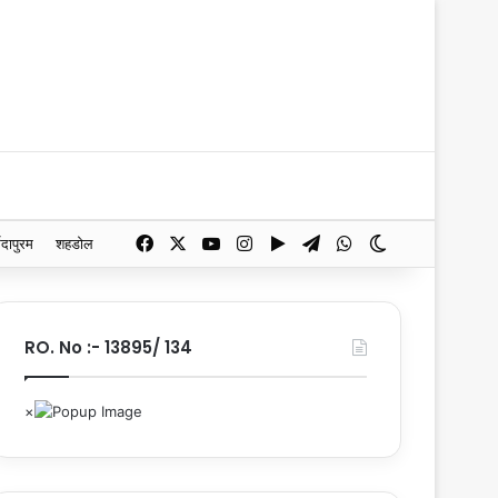
Facebook
X
YouTube
Instagram
Google Play
Telegram
WhatsApp
Switch skin
मदापुरम
शहडोल
RO. No :- 13895/ 134