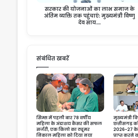
ओं
सरकार की योजनाओं का लाभ समाज के
का
अंतिम व्यक्ति तक पहुंचाएं: मुख्यमंत्री विष्णु
ला
भ
देव साय….
स
मा
ज
के
अं
संबंधित खबरें
ति
म
व्य
क्ति
त
क
प
हुं
चा
सिम्स में पहली बार 78 वर्षीय
मुख्यमंत्री वि
एं
महिला के अंडाशय कैंसर की सफल
छत्तीसगढ़ क
:
सर्जरी, एक किलो का ट्यूमर
2026-27 के 
मु
निकाल महिला को दिया नया
प्राप्त करने
ख्य