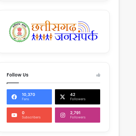
Follow Us
10,370
42
Fans
Followers
0
2,791
Subscribers
Followers