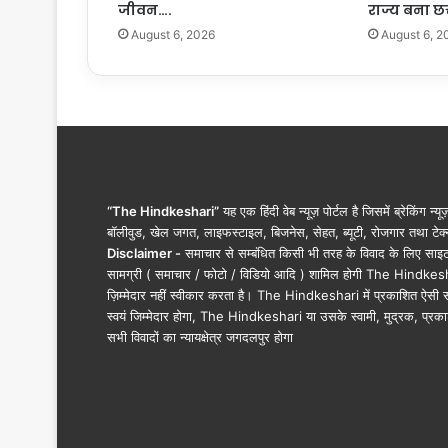
जीवन….
राज्य बना छ
मं
August 6, 2026
August 6, 2
त्री
वि
ष्णु
दे
व
सा
य
…
.
“The Hindkeshari”
यह एक हिंदी वेब न्यूज़ पोर्टल है जिसमें ब्रेकिंग न्य
बॉलीवुड, खेल जगत, लाइफस्टाइल, बिजनेस, सेहत, ब्यूटी, रोजगार तथा टेक्न
Disclaimer -
समाचार से सम्बंधित किसी भी तरह के विवाद के लिए साइट के क
सामग्री ( समाचार / फोटो / विडियो आदि ) शामिल होगी The Hindkesha
ज़िम्मेदार नहीं स्वीकार करता है। The Hindkeshari में प्रकाशित ऐसी स
स्वयं जिम्मेदार होगा, The Hindkeshari या उसके स्वामी, मुद्रक, प्रका
सभी विवादों का न्यायक्षेत्र जगदलपुर होगा