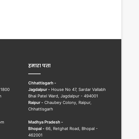
हमारा पता
Chhattisgarh -
51800
Jagdalpur -
House No 47, Sardar Vallabh
m
Bhai Patel Ward, Jagdalpur - 494001
Raipur -
Chaubey Colony, Raipur,
Chhattisgarh
om
Madhya Pradesh -
Bhopal -
66, Retghat Road, Bhopal -
462001