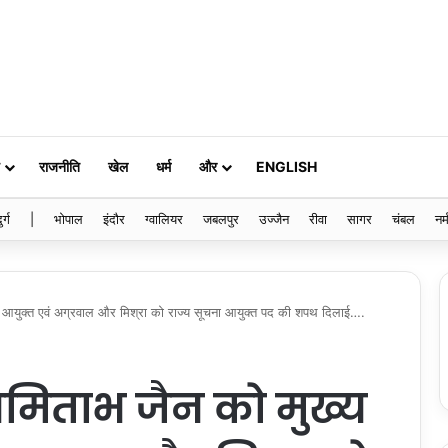
राजनीति
खेल
धर्म
और
ENGLISH
ुर्ग
|
भोपाल
इंदौर
ग्वालियर
जबलपुर
उज्जैन
रीवा
सागर
चंबल
नर्
ना आयुक्त एवं अग्रवाल और मिश्रा को राज्य सूचना आयुक्त पद की शपथ दिलाई….
अमिताभ जैन को मुख्य