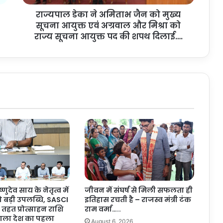
मि
राज्यपाल डेका ने अमिताभ जैन को मुख्य
ता
सूचना आयुक्त एवं अग्रवाल और मिश्रा को
भ
जै
राज्य सूचना आयुक्त पद की शपथ दिलाई….
न
को
मु
ख्य
सू
च
ना
आ
यु
क्त
ए
वं
अ
ग्र
ष्णुदेव साय के नेतृत्व में
जीवन में संघर्ष से मिली सफलता ही
वा
ो बड़ी उपलब्धि, SASCI
इतिहास रचती है – राजस्व मंत्री टंक
ल
तहत प्रोत्साहन राशि
राम वर्मा…..
औ
 वाला देश का पहला
August 6, 2026
र