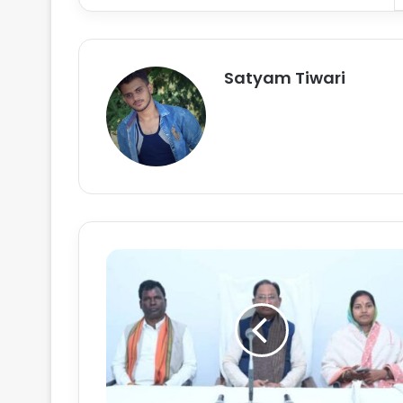
Satyam Tiwari
स
र
का
र
की
यो
ज
ना