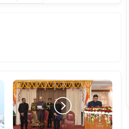
रा
ज्य
पा
ल
डे
का
ने
अ