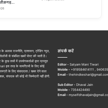
त्तीसगढ़….
मि
026
श्रा
को
रा
ज्य
सू
च
ना
आ
संपर्क करें
यु
ूज़ के अलावा राजनीति, प्रशासन, ट्रेंडिंग न्यूज,
क्त
ोलॉजी से संबंधित खबरें पोस्ट की जाती है।
प
ुछ तत्वों में उपयोगकर्ताओं द्वारा प्रस्तुत
Editor -
Satyam Mani Tiwari
द
ri इस तरह के सामग्रियों के लिए कोई
Mobile -
+919584614111 , 94063
की
ामग्री के लिए संवाददाता / खबर देने वाला
Email -
thehindkeshari@gmail.co
श
शक, संपादक की कोई भी जिम्मेदारी नहीं होगी.
प
Sub Editor -
Dhaval Jain
थ
Mobile -
7354424490
दि
Email -
myselfdhavaljain@gmail.c
ला
ई
…