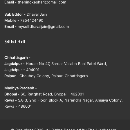
Email -
thehindkeshari@gmail.com
Sub Editor -
Dhaval Jain
Mobile -
7354424490
Email -
myselfdhavaljain@gmail.com
हमारा पता
Chhattisgarh -
Jagdalpur -
House No 47, Sardar Vallabh Bhai Patel Ward,
Jagdalpur - 494001
Raipur -
Chaubey Colony, Raipur, Chhattisgarh
Madhya Pradesh -
Bhopal -
66, Retghat Road, Bhopal - 462001
Rewa -
SA-3, 2nd Floor, Block A, Narendra Nagar, Amaiya Colony,
Rewa - 486001