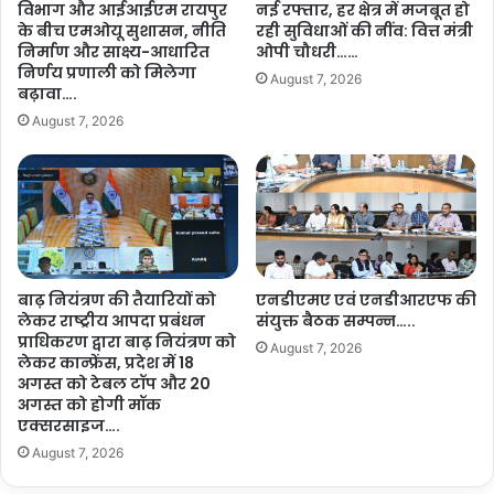
विभाग और आईआईएम रायपुर
नई रफ्तार, हर क्षेत्र में मजबूत हो
कि
के बीच एमओयू सुशासन, नीति
रही सुविधाओं की नींव: वित्त मंत्री
स्म
निर्माण और साक्ष्य-आधारित
ओपी चौधरी……
त
निर्णय प्रणाली को मिलेगा
August 7, 2026
,
बढ़ावा….
अ
August 7, 2026
न्य
कि
सा
नों
से
की
न
बाढ़ नियंत्रण की तैयारियों को
एनडीएमए एवं एनडीआरएफ की
वा
लेकर राष्ट्रीय आपदा प्रबंधन
संयुक्त बैठक सम्पन्न…..
चा
प्राधिकरण द्वारा बाढ़ नियंत्रण को
र
August 7, 2026
लेकर कान्फ्रेंस, प्रदेश में 18
अ
अगस्त को टेबल टॉप और 20
प
अगस्त को होगी मॉक
ना
एक्सरसाइज….
ने
August 7, 2026
की
अ