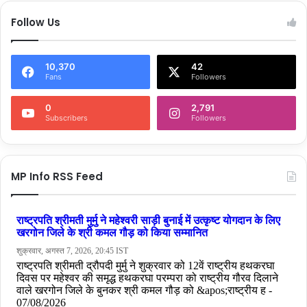
Follow Us
10,370
42
Fans
Followers
0
2,791
Subscribers
Followers
MP Info RSS Feed