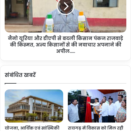
श
रि
न
या
शि
औ
वि
र
र
डी
का
ए
आ
नैनो यूरिया और डीएपी से बदली किसान पंकज राजवाड़े
पी
यो
की किस्मत, अन्य किसानों से की नवाचार अपनाने की
से
ज
ब
अपील…..
न
द
…
ली
.
कि
संबंधित खबरें
.
सा
न
पं
क
ज
रा
ज
वा
ड़े
योजना, आर्थिक एवं सांख्यिकी
रायगढ़ में विकास को मिल रही
की