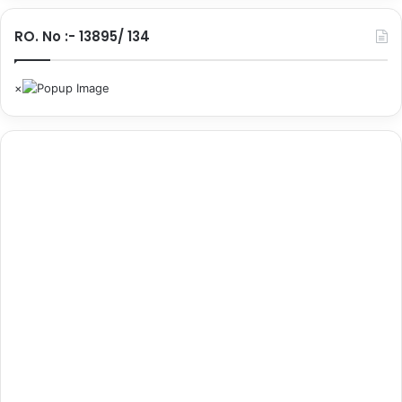
पी
ल
RO. No :- 13895/ 134
…
.
.