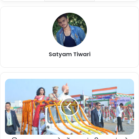
मुख्य अतिथि द्वारा उल्लास के प्रतीक गुब्बारे एवं शांति के प्रतीक कबूतर आकाश में
छोड़े गए।
हर्ष फायर एवं आकर्षक मार्चपास्ट का प्रदर्शन
परेड में शामिल सशस्त्र बल की टुकड़ियों द्वारा तीन बार हर्ष सूचक फायर किया गया
तथा राष्ट्रीय तिरंगे एवं मुख्य अतिथि को राष्ट्रगान की धुन बजाकर सलामी दी
Satyam Tiwari
गई। मार्चपास्ट में 111वीं वाहिनी सीआरपीएफ, 9वीं वाहिनी छत्तीसगढ़ सशस्त्र बल,
जिला पुलिस बल (पुरुष एवं महिला), नगर सैनिक दंतेवाड़ा, एनसीसी शासकीय कन्या
उच्चतर माध्यमिक विद्यालय दंतेवाड़ा, स्काउट हायर सेकेंडरी स्कूल दंतेवाड़ा सहित
आस्था विद्या मंदिर जावंगा की बैंड पार्टी द्वारा राष्ट्रधुन पर कदम से कदम मिलाकर
जि
आकर्षक मार्चपास्ट प्रस्तुत किया गया।
ला
मु
ख्या
यह भी पढ़ें :-
Vishaal Kanwar Yatra : मुख्यमंत्री विष्णुदेव
ल
साय विशाल कांवड़ यात्रा कार्यक्रम में हुए शामिल
य
बा
लो
द