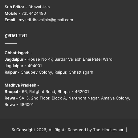
Sub Editor -
Dhaval Jain
Mobile -
7354424490
Email -
myselfdhavaljain@gmail.com
हमारा पता
Chhattisgarh -
Jagdalpur -
House No 47, Sardar Vallabh Bhai Patel Ward,
Jagdalpur - 494001
Raipur -
Chaubey Colony, Raipur, Chhattisgarh
Madhya Pradesh -
Bhopal -
66, Retghat Road, Bhopal - 462001
Rewa -
SA-3, 2nd Floor, Block A, Narendra Nagar, Amaiya Colony,
Rewa - 486001
© Copyright 2026, All Rights Reserved by The Hindkeshari |