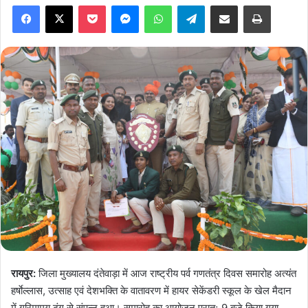
Facebook
X
Pocket
Messenger
WhatsApp
Telegram
Share via Email
Print
रायपुर:
जिला मुख्यालय दंतेवाड़ा में आज राष्ट्रीय पर्व गणतंत्र दिवस समारोह अत्यंत
हर्षाेल्लास, उत्साह एवं देशभक्ति के वातावरण में हायर सेकेंडरी स्कूल के खेल मैदान
में गरिमामय ढंग से संपन्न हुआ। समारोह का आयोजन प्रातः 9 बजे किया गया,