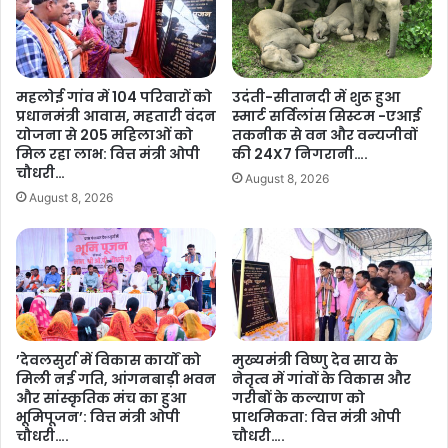
More
दि
या
व
7
स
7
स
वां
महलोई गांव में 104 परिवारों को
उदंती-सीतानदी में शुरू हुआ
मा
ग
प्रधानमंत्री आवास, महतारी वंदन
स्मार्ट सर्विलांस सिस्टम -एआई
रो
ण
योजना से 205 महिलाओं को
तकनीक से वन और वन्यजीवों
ह
तं
मिल रहा लाभ: वित्त मंत्री ओपी
की 24X7 निगरानी….
…
त्र
चौधरी…
August 8, 2026
.
दि
August 8, 2026
व
स
:
मं
त्री
ओ
.
पी
’देवलसुर्रा में विकास कार्यों को
मुख्यमंत्री विष्णु देव साय के
मिली नई गति, आंगनबाड़ी भवन
नेतृत्व में गांवों के विकास और
.
और सांस्कृतिक मंच का हुआ
गरीबों के कल्याण को
चौ
भूमिपूजन’: वित्त मंत्री ओपी
प्राथमिकता: वित्त मंत्री ओपी
ध
चौधरी….
चौधरी….
री